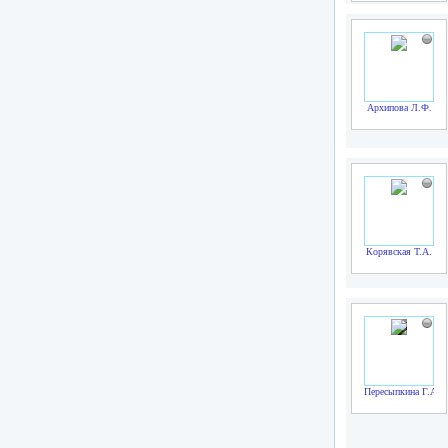
Архипова Л.Ф.
Корявская Т.А.
Пересыпкина Г.А.