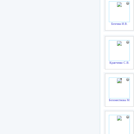
Безгина И.В.
Кравченко С.В.
Беломестнова М.Г.