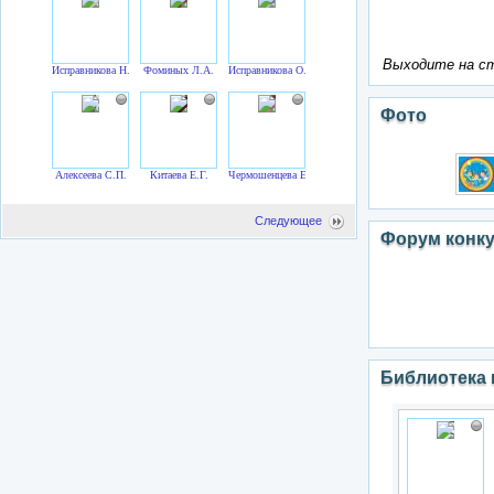
Выходите на ст
Исправникова Н.А.
Фоминых Л.А.
Исправникова О.А.
Фото
Алексеева С.П.
Китаева Е.Г.
Чермошенцева Е.А.
Следующее
Форум конк
Библиотека 