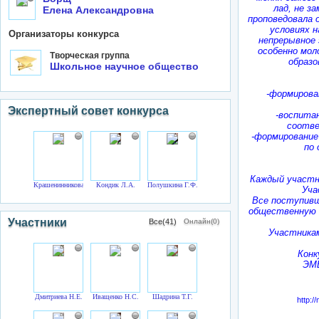
лад, не з
Елена Александровна
проповедовала о
условиях н
Организаторы конкурса
непрерывное 
особенно мол
Творческая группа
образо
Школьное научное общество
-формирова
Экспертный совет конкурса
-воспита
соотве
-формирование
по 
Каждый участн
Крашенинникова А.А.
Кондик Л.А.
Полушкина Г.Ф.
Уча
Все поступивш
общественную 
Участники
Все(41)
Онлайн(0)
Участника
Конк
ЭМ
Дмитриева Н.Е.
Иващенко Н.С.
Шадрина Т.Г.
http:/