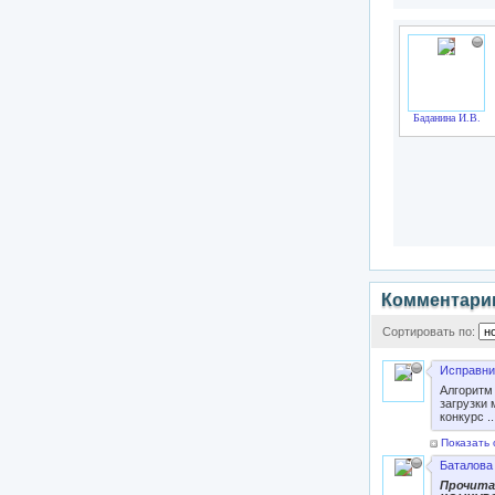
Баданина И.В.
Комментари
Сортировать по:
Исправни
Алгоритм 
загрузки 
конкурс .
Показать 
Баталова
Прочитал