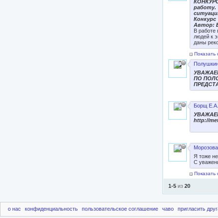
КОНКУРС
работу.
ситуаци
Конкурс
Автор:
В работе
людей к 
даны рек
Показать 
Полушкин
УВАЖАЕ
ПО ПОЛ
ПРЕДСТА
Борщ Е.А
УВАЖАЕ
http://me
Морозова
Я тоже не
С уважен
Показать 
1-5
из
20
о нас
конфиденциальность
пользовательское соглашение
чаво
пригласить друг