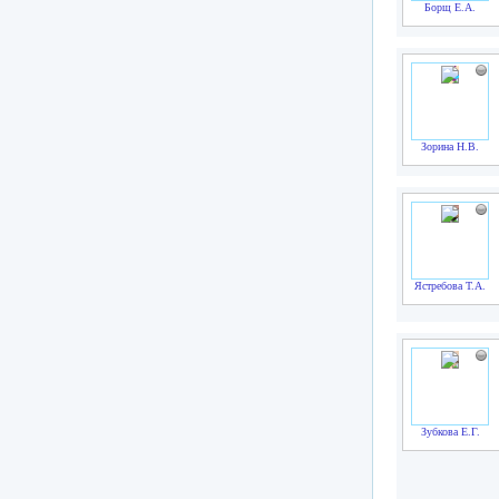
Борщ Е.А.
Зорина Н.В.
Ястребова Т.А.
Зубкова Е.Г.