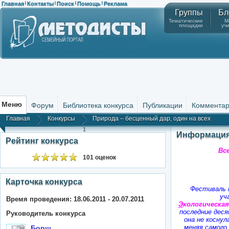
Главная
Контакты
Поиск
Помощь
Реклама
|
|
|
|
Группы
Бл
Тематические
М
площадки
уч
Меню
Форум
Библиотека конкурса
Публикации
Коммента
Главная
Конкурсы
Природа – бесценный дар, один на всех
1
Информация
Рейтинг конкурса
Вс
101 оценок
Карточка конкурса
Фестиваль
уч
Время проведения: 18.06.2011 - 20.07.2011
Э
кологическая
последние деся
Руководитель конкурса
она не коснул
меняя самого 
Борщ