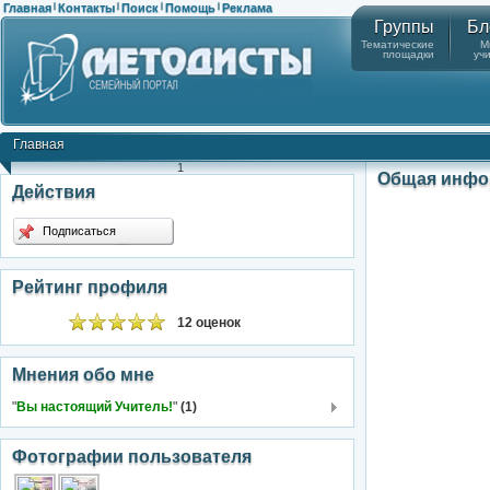
Главная
Контакты
Поиск
Помощь
Реклама
|
|
|
|
Группы
Бл
Тематические
М
площадки
уч
Главная
1
Общая инфо
Действия
Подписаться
Рейтинг профиля
12 оценок
Мнения обо мне
"
Вы настоящий Учитель!
"
(1)
Фотографии пользователя