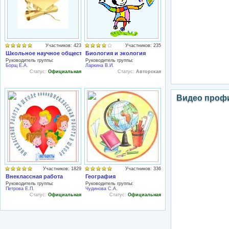
Участников: 423
Участников: 235
Школьное научное общество
Биология и экология
Руководитель группы:
Руководитель группы:
Борщ Е.А.
Ларкина В.И.
Статус:
Официальная
Статус:
Авторская
Видео проф
Участников: 1829
Участников: 336
Внеклассная работа
География
Руководитель группы:
Руководитель группы:
Петрова Е.П.
Чудинова С.А.
Статус:
Официальная
Статус:
Официальная