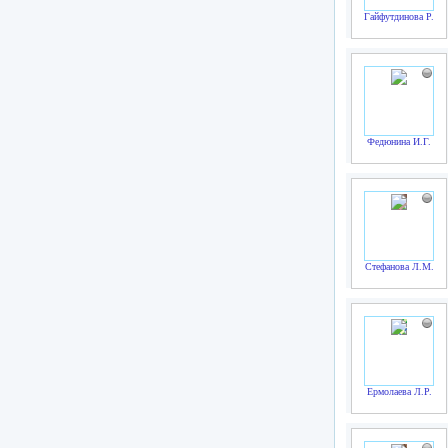
Гайфутдинова Р.Р.
Федюнина И.Г.
Стефанова Л.М.
Ермолаева Л.Р.