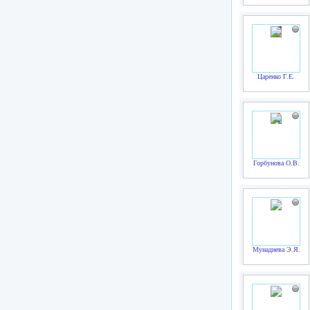
Царенко Г.Е.
Горбунова О.В.
Мунадиева Э.Я.