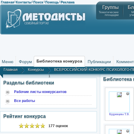
Главная
Контакты
Поиск
Помощь
Реклама
|
|
|
|
Группы
Бл
Тематические
М
площадки
уч
Библиотека конкурса
Меню
Форум
Публикации
Коммент
Главная
Конкурсы
ВСЕРОССИЙСКИЙ КОНКУРС ПСИХОЛОГО-ПЕД
1
Библиотека
Разделы библиотеки
Рабочие листы конкурсантов
Все работы
Кудрявцева Т.В.
Рейтинг конкурса
177 оценок