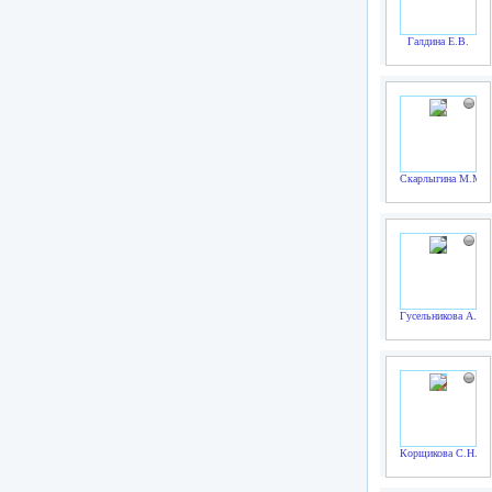
Галдина Е.В.
Скарлыгина М.М.
Гусельникова А.В.
Корщикова С.Н.