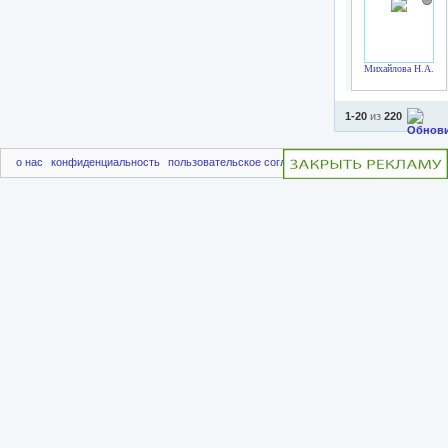
Михайлова Н.А.
1-20
из
220
о нас
конфиденциальность
пользовательское соглашение
чаво
пригласить друг