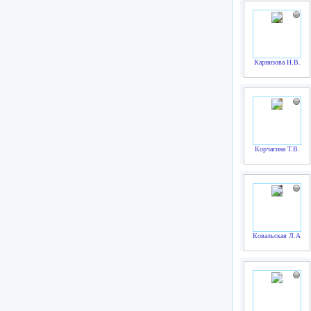
Карнизова Н.В.
Корчагина Т.В.
Ковальская Л.А.