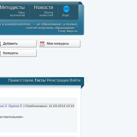
Методисты
Новости
Наш
Лента
коллектив
новостей
Ещё..
х и университетах, — не образование, а только
способ получить образование. "
Ралф Эмерсон
Добавить
Мои конкурсы
Конкурсы
Приветствуем,
Гость
!
Регистрация
Войти
ие 2. Группа 5.
| Опубликовано: 11.03.2014 13:10
ествительное».