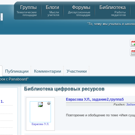
Группы
Блоги
Форумы
Библиотека
Тематические
Мысли
Дискуссионные
Работы
площадки
учителя
площадки
педагогов
"То, чему мы учились в школа
Публикации
Комментарии
Участники
рок с Panaboard"
Библиотека цифровых ресурсов
Еврасова У.Л., задание2,группа5
 1.
Раздел:
Задан
Повторение и обобщение по теме «Имя сущ
Еврасова У.Л.