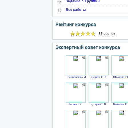
Задание 7. Группа 9.
Все работы
Рейтинг конкурса
85 оценок
Экспертный совет конкурса
Солоневичева М.Н.
Руднева Е.Н.
Швалова Г.
Лосева И.С.
Купцова Е.Н.
Ковалева Е.