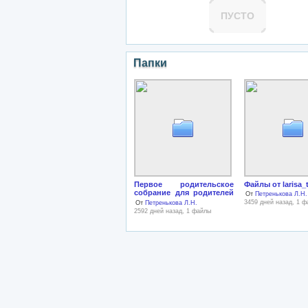
ПУСТО
Папки
Первое родительское
Файлы от larisa_
собрание для родителей
От
Петренькова Л.Н.
первоклассников
3459 дней назад, 1 
От
Петренькова Л.Н.
2592 дней назад, 1 файлы