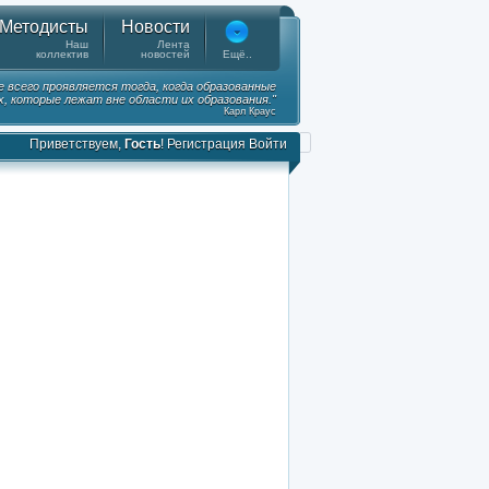
Методисты
Новости
Наш
Лента
коллектив
новостей
Ещё..
е всего проявляется тогда, когда образованные
, которые лежат вне области их образования."
Карл Краус
Приветствуем,
Гость
!
Регистрация
Войти