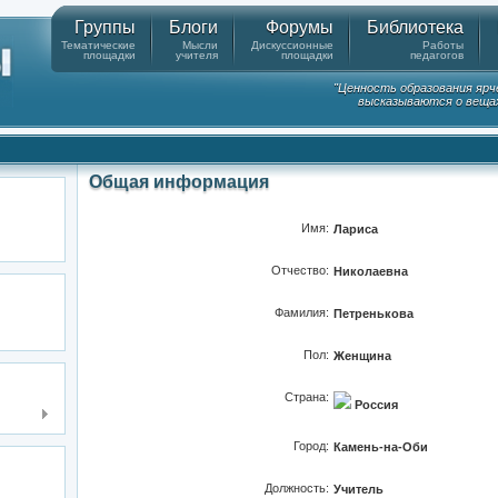
Группы
Блоги
Форумы
Библиотека
Тематические
Мысли
Дискуссионные
Работы
площадки
учителя
площадки
педагогов
"Ценность образования ярч
высказываются о вещах
Общая информация
Имя:
Лариса
Отчество:
Николаевна
Фамилия:
Петренькова
Пол:
Женщина
Страна:
Россия
Город:
Камень-на-Оби
Должность:
Учитель