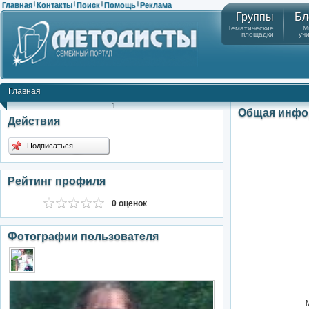
Главная
Контакты
Поиск
Помощь
Реклама
|
|
|
|
Группы
Бл
Тематические
М
площадки
уч
Главная
1
Общая инфо
Действия
Подписаться
Рейтинг профиля
0 оценок
Фотографии пользователя