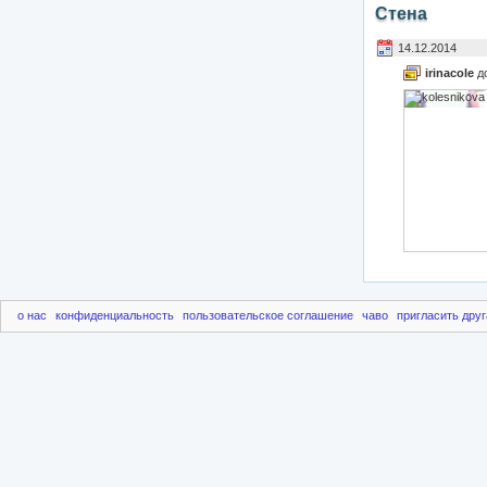
Стена
14.12.2014
irinacole
д
о нас
конфиденциальность
пользовательское соглашение
чаво
пригласить друг