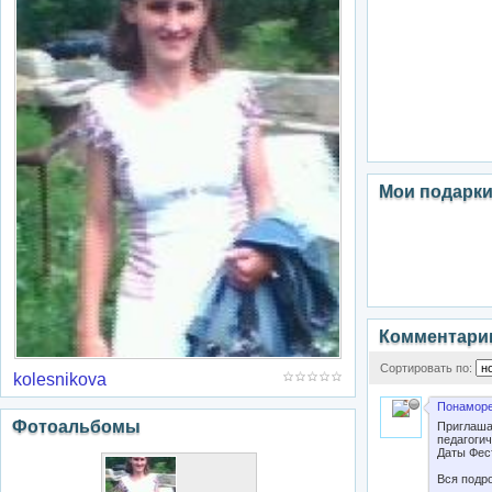
Мои подарк
Комментари
Сортировать по:
kolesnikova
Понаморе
Фотоальбомы
Приглаша
педагоги
Даты Фест
Вся подро