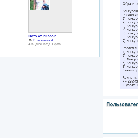
Обратите
Конкурсн
Раздел «
1) Конку
2) Конкур
3) Конку
4) Конкур
5) Конкур
Фото от irinacole
6) Конкур
7) Конкур
От
Колесникова И.П.
4253 дней назад, 1 фото
Раздел «
1) Конкур
2) Конкур
3) Литера
4) Конку
5) Конку
Заявки п
Будем ра
+7(925)43
С уважен
Пользовате