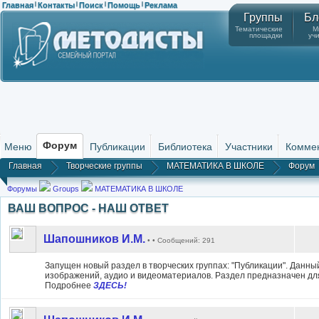
Главная
Контакты
Поиск
Помощь
Реклама
|
|
|
|
Группы
Бл
Тематические
М
площадки
уч
Форум
Меню
Публикации
Библиотека
Участники
Комме
Главная
Творческие группы
МАТЕМАТИКА В ШКОЛЕ
Форум
Форумы
Groups
МАТЕМАТИКА В ШКОЛЕ
ВАШ ВОПРОС - НАШ ОТВЕТ
Шапошников И.М.
• • Сообщений: 291
Запущен новый раздел в творческих группах: "Публикации". Данн
изображений, аудио и видеоматериалов. Раздел предназначен для п
Подробнее
ЗДЕСЬ!