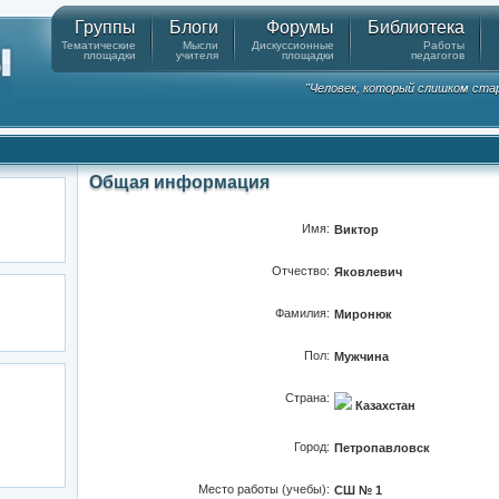
Группы
Блоги
Форумы
Библиотека
Тематические
Мысли
Дискуссионные
Работы
площадки
учителя
площадки
педагогов
"Человек, который слишком стар
Общая информация
Имя:
Виктор
Отчество:
Яковлевич
Фамилия:
Миронюк
Пол:
Мужчина
Страна:
Казахстан
Город:
Петропавловск
Место работы (учебы):
СШ № 1