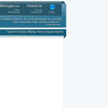
Методисты
Новости
Наш
Лента
коллектив
новостей
Ещё..
, чтобы учиться, по всей вероятности, всегда
был слишком стар, чтобы учиться. "
Генри Хаскинс
Приветствуем,
Гость
!
Регистрация
Войти