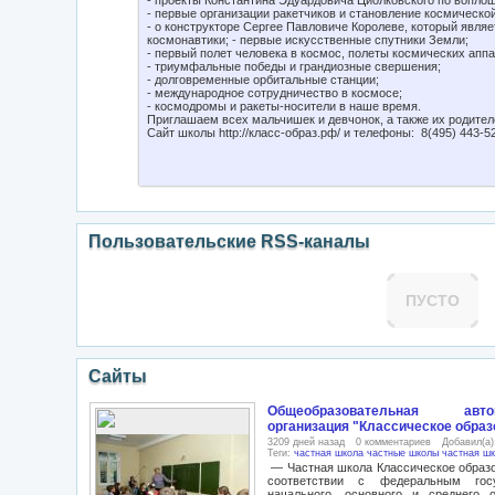
- проекты Константина Эдуардовича Циолковского по вопло
- первые организации ракетчиков и становление космическо
- о конструкторе Сергее Павловиче Королеве, который явля
космонавтики; - первые искусственные спутники Земли;
- первый полет человека в космос, полеты космических апп
- триумфальные победы и грандиозные свершения;
- долговременные орбитальные станции;
- международное сотрудничество в космосе;
- космодромы и ракеты-носители в наше время.
Приглашаем всех мальчишек и девчонок, а также их родител
Сайт школы http://класс-образ.рф/ и телефоны: 8(495) 443-52
Пользовательские RSS-каналы
ПУСТО
Сайты
Общеобразовательная авт
организация "Классическое образ
3209 дней назад
0 комментариев
Добавил(а
Теги:
частная школа
частные школы
частная шк
— Частная школа Классическое образо
соответствии с федеральным госу
начального, основного и среднего