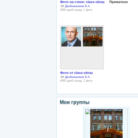
Фото на стене: class-obraz
Приватное
От
Двойнишников В.А.
3950 дней назад, 1 фото
Фото от class-obraz
От
Двойнишников В.А.
4065 дней назад, 2 фото
Мои группы