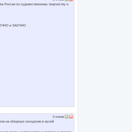
ок России по художественному творчеству и
ть ОЧНО и ЗАОЧНО
0
очков
дили на обзорную экскурсию в музей