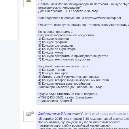
Приглашаем Вас на Международный Фестиваль-конкурс "Куб
педагогическим инновациям"
Даты Фестиваля: 11-17 апреля 2016 года
Вся подробная информация на http://www.russiancup.net
кое образование"
Обратите, пожалуста, внимание, что возможно участвова
Конкурсная программа:
Раздел «Изобразительное искусство»:
1) Конкурс живописи
2) Конкурс графики
3) Конкурс фотографии
4) Конкурс по скульптуре
5) Конкурс кукол
6) Конкурс декоративно-прикладного искусства
7) Конкурс текстильного искусства
Раздел «Сценическое искусство»:
1) Конкурс чтецов
2) Конкурс танцоров
3) Литературный конкурс (поэзия, проза)
4) Конкурс театров моды и модельных агентств
5) Конкурс модельеров-дизайнеров
Заявки принимаются до 8 апреля 2016 года
Будем рады ответить на Ваши вопросы
+7(925)433-88-21, скайп: Euroartweek
С уважением, Василий
Двойнишников В.А.
написал(а)
3948 дней назад (
нейтрально
)
15 октября 2015 года ученики 7-10 классов нашей школы ез
Космонавтики, где увидели и узнали много интересного:
- историю советской и российской космонавтики;