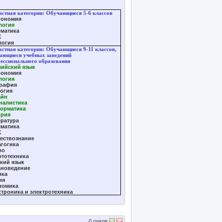
астная категория: Обучающиеся 5-6 классов
рономия
логия
ематика
Ж
логия
астная категория: Обучающиеся 9-11 классов,
ающиеся учебных заведений
ессионального образования
лийский язык
рономия
логия
графия
логия
айн
налистика
орматика
ория
ература
ематика
Ж
ествознание
агогика
во
ототехника
кий язык
ановедение
ика
ия
номика
троника и электротехника
0
очков