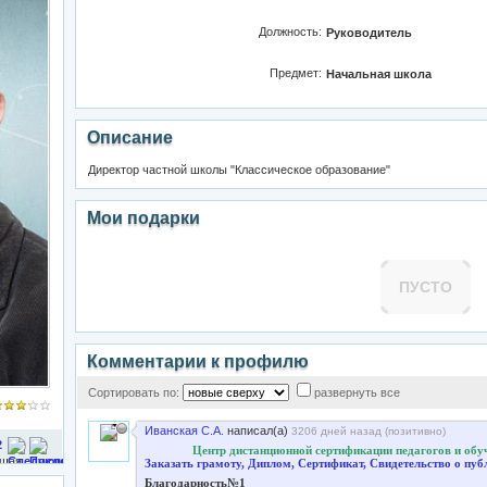
Должность:
Руководитель
Предмет:
Начальная школа
Описание
Директор частной школы "Классическое образование"
Мои подарки
ПУСТО
Комментарии к профилю
Сортировать по:
развернуть все
Иванская С.А.
написал(а)
3206 дней назад (
позитивно
)
2
Центр дистанционной сертификации педагогов 
Заказать грамоту, Диплом, Сертификат, Свидетельство о пу
Благодарность№1