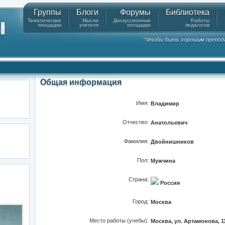
Группы
Блоги
Форумы
Библиотека
Тематические
Мысли
Дискуссионные
Работы
площадки
учителя
площадки
педагогов
"Чтобы быть хорошим препода
Общая информация
Имя:
Владимир
Отчество:
Анатольевич
Фамилия:
Двойнишников
Пол:
Мужчина
Страна:
Россия
Город:
Москва
Место работы (учебы):
Москва, ул. Артамонова, 1