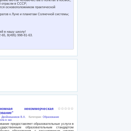
щению мечты человечества о полетах в космос;
й отрасли в СССР;
ется основоположником практической
аратов к Луне и планетам Солнечной системы;
ей в нашу школу!
-65, 8(495) 998-81-63.
ономная некоммерческая
ование"
):
Двойнишников В.А.
Категории:
Образование
ола в зао
вание предоставляет образовательные услуги в
дарственным образовательным стандартом
 общего образования, с расширенным циклом