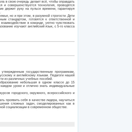
ола в свою очередь делает всё, чтобы оправдать
я и совершенствуется технология, проводятся
е держит руку на пульсе времени, гарантируя
.
мье, но и при этом, в разумной строгости. Дети
ным стандартом, готовятся к ответственной и
 взаимодействие в команде, уютно чувствовать
азование изучают английский язык, с 5-го класса
о утвержденным государственным программам,
усскому и английскому языкам. Педагоги нашей
и из различных учебных пособий.
образование небольшая в одном классе до 15
а каждом уроке и отлично знать индивидуальные
урсов городского, окружного, всероссийского и
ть проявить себя в качестве лидера, научиться
шения сложных задач, смоделированных как в
шной социализации в современном обществе.