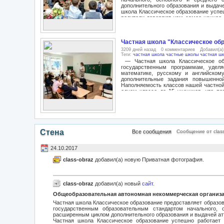
дополнительного образования и выдаче
школа Классическое образование успеш
родители доверяют нам самое ценное 
очередь делает всё, чтобы оправд
поколение, развивается и соверше
образования, но наша школа Класс
времени, гарантируя этим качественно
Частная школа "Классическое обр
Ребята младших классов нашей школы о
3209 дней назад
0 комментариев
Добавил(а
разумной строгости. Дети осваи
Теги:
частная школа
частные школы
частная шк
образовательным стандартом, готовя
— Частная школа Классическое обр
будущем. Ребят учат дружить и н
государственным программам, удел
чувствовать себя в коллективе. С 1-г
математике, русскому и английском
изучают английский язык, с 5-го кла
дополнительные задания повышенно
Школа без вступительного взноса и без
Наполняемость классов нашей частной
одном классе до 15 учеников, что по
каждом уроке и отлично знать индив
учеников призеры и победители ол
всероссийского и международного
возможности ученикам попробовать 
работать в команде и быстро разраб
смоделированных как в личном, так 
Стена
Все сообщения
Сообщение от class
успешной социализации в современном
оплаты летних месяцев. Школа без 
месяцев.
24.10.2017
class-obraz
добавил(а) новую Приватная фотография.
class-obraz
добавил(а) новый
сайт
.
Общеобразовательная автономная некоммерческая организа
Частная школа Классическое образование предоставляет образо
государственным образовательным стандартом начального, 
расширенным циклом дополнительного образования и выдачей атт
Частная школа Классическое образование успешно работает 