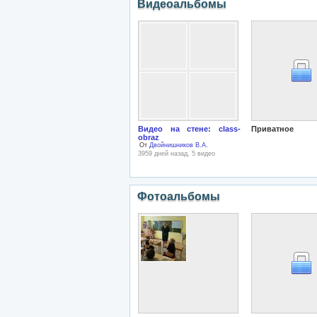
Видеоальбомы
Видео на стене: class-
Приватное
obraz
От
Двойнишников В.А.
3959 дней назад, 5 видео
Фотоальбомы