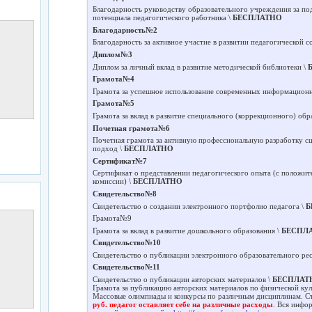
Благодарность руководству образовательного учреждения за по
потенциала педагогического работника \
БЕСПЛАТНО
Благодарность№2
Благодарность за активное участие в развитии педагогической с
Диплом№3
Диплом за личный вклад в развитие методической библиотеки \
Грамота№4
Грамота за успешное использование современных информацион
Грамота№5
Грамота за вклад в развитие специального (коррекционного) обр
Почетная грамота№6
Почетная грамота за активную профессиональную разработку с
подход \
БЕСПЛАТНО
Сертификат№7
Сертификат о представлении педагогического опыта (с положит
комиссии) \
БЕСПЛАТНО
Свидетельство№8
Свидетельство о создании электронного портфолио педагога \
Б
Грамота№9
Грамота за вклад в развитие дошкольного образования \
БЕСПЛ
Свидетельство№10
Свидетельство о публикации электронного образовательного ре
Свидетельство№11
Свидетельство о публикации авторских материалов \
БЕСПЛАТ
Грамота за публикацию авторских материалов по физической кул
Массовые олимпиады и конкурсы по различным дисциплинам. Ст
руб. педагог оставляет себе на различные расходы
. Вся инфо