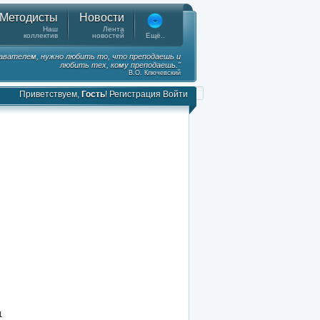
Методисты
Новости
Наш
Лента
коллектив
новостей
Ещё..
вателем, нужно любить то, что преподаешь и
любить тех, кому преподаешь."
В.О. Ключевский
Приветствуем,
Гость
!
Регистрация
Войти
1