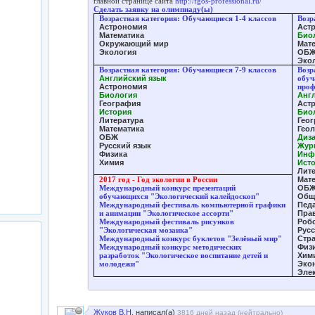
главной странице сайта
http://fgos-professional.ru/
Сделать заявку на олимпиаду(ы)
Возрастная категория: Обучающиеся 1-4 классов
Возр
Астрономия
Аст
Математика
Био
Окружающий мир
Мат
Экология
ОБ
Эко
Возрастная категория: Обучающиеся 7-9 классов
Возр
Английский язык
обуч
Астрономия
проф
Биология
Анг
География
Аст
История
Био
Литература
Гео
Математика
Гео
ОБЖ
Диз
Русский язык
Жур
Физика
Инф
Химия
Ист
Лит
2017 год - Год экологии в России
Мат
Международный конкурс презентаций
ОБ
обучающихся "Экологический калейдоскоп"
Общ
Международный фестиваль компьютерной графики
Пед
и анимации "Экологическое ассорти"
Пра
Международный фестиваль рисунков
Роб
"Экологическая мозаика"
Русс
Международный конкурс буклетов "Зелёный мир"
Стр
Международный конкурс методических
Физ
разработок "Экологическое воспитание детей и
Хим
молодежи"
Эко
Элек
Жуков В.Н.
написал(а)
3816 дней назад (
нейтрально
)