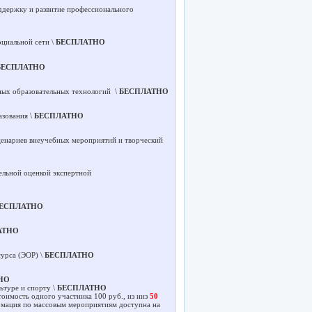
ддержку и развитие профессионального
оциальной сети \
БЕСПЛАТНО
БЕСПЛАТНО
ных образовательных технологий \
БЕСПЛАТНО
азования \
БЕСПЛАТНО
ценариев внеучебных мероприятий и творческий
ельной оценкой экспертной
ЕСПЛАТНО
АТНО
сурса (ЭОР) \
БЕСПЛАТНО
НО
ьтуре и спорту \
БЕСПЛАТНО
оимость одного участника 100 руб., из низ
50
рмация по массовым мероприятиям доступна на