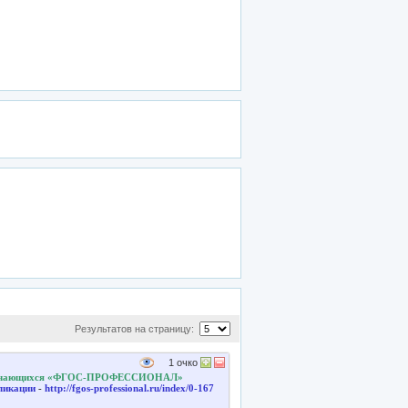
Результатов на страницу:
1
очко
и обучающихся «ФГОС-ПРОФЕССИОНАЛ»
бликации
-
http://fgos-professional.ru/index/0-167