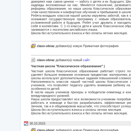
доверяют нам самое ценное — заботу о детях и их будущего. Шк
надежды возложенные на нас. Меняется поколение, развиваетс
реформы образования, но наша школа Классическое образовани
этим качественное и комфортное обучение и пребывание в школе
Ребята младших классов нашей школы окружены заботой, как в се
осваивают государственную программу с новым образователь
усложненной работе в будущем. Ребят учат дружить и находить
себя в коллективе. С 1-го класса дети в школе Классическое обр
занимаются с носителем английского языка.
Школа без вступительного взноса и без оплаты летних месяцев.
class-obraz
добавил(а) новую Приватная фотография.
class-obraz
добавил(а) новый
сайт
.
Частная школа "Классическое образование" |
Частная школа Классическое образование работает строго п
уделяет большое внимание основным предметам: математике, р
школы используют дополнительные задания повышенной сложност
Наполняемость классов нашей частной школы Классическое 
учеников, что позволяет педагогу уделить внимание ребенку н
особенности детей.
В числе наших учеников призеры и победители олимпиад и конк
международного уровней.
Наша школа предоставляет все возможности ученикам попробова
работать в команде и быстро разрабатывать эффективные ре
личном, так и в общемировом масштабе, что способствует успе
Школа без вступительного взноса и оплаты летних месяцев.
Школа без вступительного взноса и без оплаты летних месяцев.
30.10.2015
class-obraz
добавил(а) новую Приватная фотография.