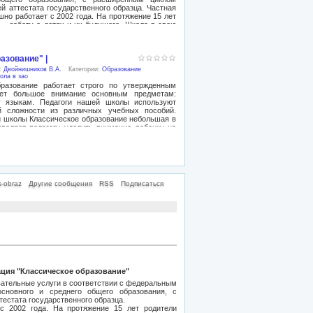
й аттестата государственного образца. Частная
но работает с 2002 года. На протяжение 15 лет
— заботу о детях и их будущего. Школа в свою
ать надежды возложенные на нас. Меняется
нствуется технология, проводятся реформы
ическое образование держит руку на пульсе
е и комфортное обучение и пребывание в школе.
азование" |
кружены заботой, как в семье, но и при этом, в
):
Двойнишников В.А.
Категории:
Образование
вают государственную программу с новым
ола в зао
тся к ответственной и усложненной работе в
азование работает строго по утвержденным
аходить взаимодействие в команде, уютно
яет большое внимание основным предметам:
о класса дети в школе Классическое образование
у языкам. Педагоги нашей школы используют
сса занимаются с носителем английского языка.
й сложности из различных учебных пособий.
 оплаты летних месяцев.
 школы Классическое образование небольшая в
зволяет педагогу уделить внимание ребенку на
идуальные особенности детей. В числе наших
импиад и конкурсов городского, окружного,
 уровней. Наша школа предоставляет все
проявить себя в качестве лидера, научиться
атывать эффективные решения сложных задач,
и в общемировом масштабе, что способствует
-obraz
Другие сообщения
RSS
Подписаться
 обществе. Школа без вступительного взноса и
вступительного взноса и без оплаты летних
ция "Классическое образование"
вательные услуги в соответствии с федеральным
основного и среднего общего образования, с
естата государственного образца.
с 2002 года. На протяжение 15 лет родители