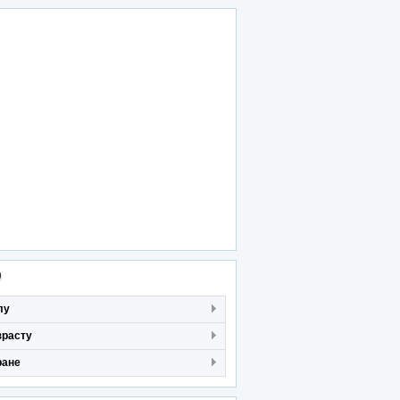
р
лу
зрасту
ране