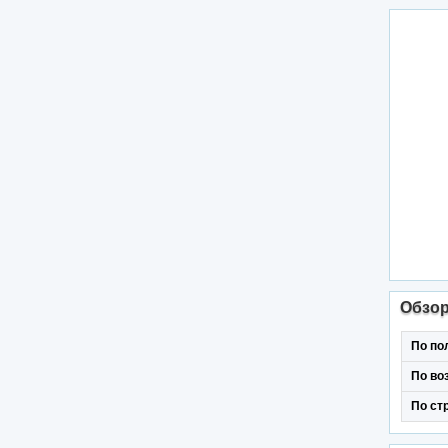
Обзо
По по
По во
По ст