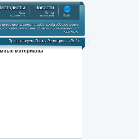
Методисты
Новости
Наш
Лента
коллектив
новостей
Ещё..
е всего проявляется тогда, когда образованные
, которые лежат вне области их образования."
Карл Краус
Приветствуем,
Гость
!
Регистрация
Войти
амные материалы