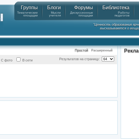
Группы
Блоги
Форумы
Библиотека
Тематические
Мысли
Дискуссионные
Работы
площадки
учителя
площадки
педагогов
"Ценность образования ярч
высказываются о вещах
Рекл
Простой
Расширенный
Результатов на страницу:
С фото
В сети