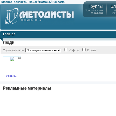
Главная
Контакты
Поиск
Помощь
Реклама
|
|
|
|
Группы
Бл
Тематические
М
площадки
уч
Главная
Люди
Сортировать по:
С фото
В сети
Tukāne L.J.
Рекламные материалы