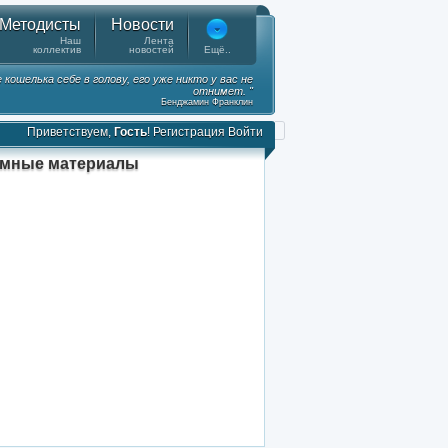
Методисты
Новости
Наш
Лента
коллектив
новостей
Ещё..
ошелька себе в голову, его уже никто у вас не
отнимет. "
Бенджамин Франклин
Приветствуем,
Гость
!
Регистрация
Войти
амные материалы