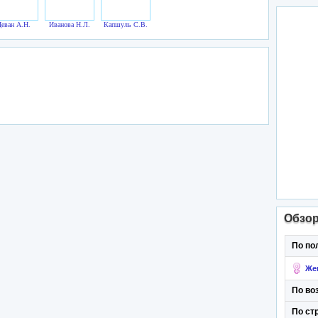
еван А.Н.
Иванова Н.Л.
Капшуль С.В.
Обзо
По по
Же
По во
По ст