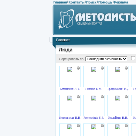
Главная
Контакты
Поиск
Помощь
Реклама
|
|
|
|
Главная
Люди
Сортировать по:
Каменских И.У.
Гапеева Е.М.
Трофимович И.Д.
Г
Козловская И.В.
Prokopchuk S.P.
Гордейчик В.В.
К