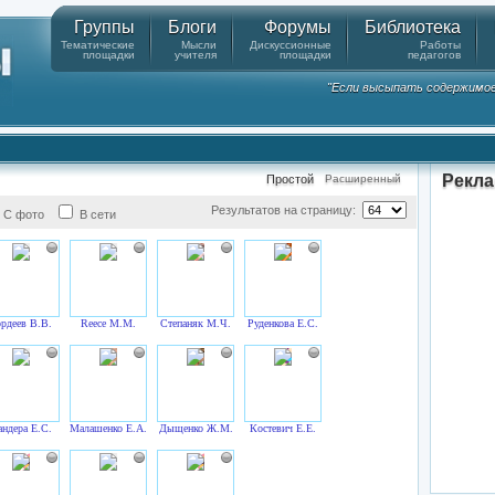
Группы
Блоги
Форумы
Библиотека
Тематические
Мысли
Дискуссионные
Работы
площадки
учителя
площадки
педагогов
"Если высыпать содержимое к
Рекл
Простой
Расширенный
Результатов на страницу:
С фото
В сети
ордеев В.В.
Reece M.M.
Степаняк М.Ч.
Руденкова Е.С.
андера Е.С.
Малашенко Е.А.
Дыщенко Ж.М.
Костевич Е.Е.