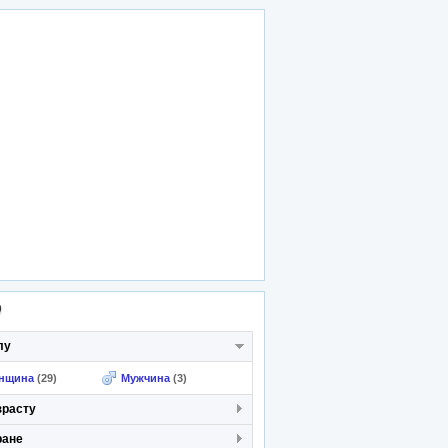
р
лу
нщина
(29)
Мужчина
(3)
зрасту
ране