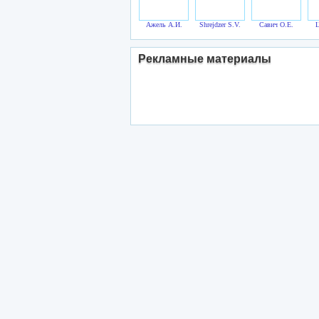
Ажель А.И.
Shrejdzer S.V.
Савич О.Е.
Ц
Рекламные материалы