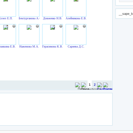
__sape_k
Козел Е.П.
Бектурганова А.С.
Довженко Н.В.
Алейникова Е.В.
анкина Е.В.
Наженова М.А.
Герасимова К.В.
Сариева Д.С.
1
2