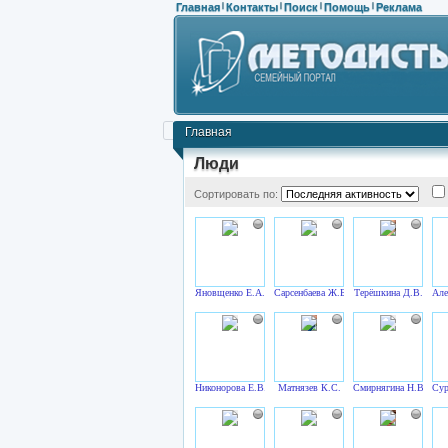
Главная
Контакты
Поиск
Помощь
Реклама
|
|
|
|
Главная
Люди
Сортировать по:
Яновщенко Е.А.
Сарсенбаева Ж.Б.
Терёшкина Д.В.
Але
Никонорова Е.В.
Матнязев К.С.
Смирнягина Н.В.
Сур