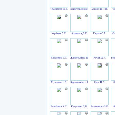
Таментаева Н.К.
Каиргельдиновна У.К.
Боговенко Т.В.
Тк
Угубаева Р.К.
Ахметова Д.К.
Гарова С.Р.
Ол
Коваленко Г.С.
Жанбосынова Ш.Д.
Powell A.F.
Гор
Муханова Г.А.
Каржаспаева Б.К.
Гроц Н.А.
Ә
Еликбаева А.С.
Кутушова Д.Б.
Болюгенова З.Е.
Ф