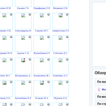
ачева Н.М.
Базаева Г.Б.
Панафидина О.Ю.
Мизикова О.В.
жаева Л.К.
Александрова Н.В.
Садуева М.С.
Аманжулова О.Б.
диенко Ю.П.
Аралов С.Б.
Жунисбекова Р.Г.
Соболева Д.С.
Обзо
лібек М.С.
Жумажанова А.А.
Казангапова Ж.А.
Еликбаева А.С.
По по
Же
По во
ишер Е.Б.
Ергешбеков К.Е.
Егорова И.А.
Муратов К.Е.
По ст