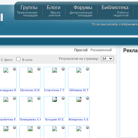
Группы
Блоги
Форумы
Библиотека
Тематические
Мысли
Дискуссионные
Работы
площадки
учителя
площадки
педагогов
"Если высыпать содержимое к
Рекл
Простой
Расширенный
Результатов на страницу:
С фото
В сети
ксандрова Н.В.
Шелихова Н.И.
Естаулетова Г.Т.
Айтбаевна М.Т.
аумбетова Р.Ж.
Помещикова А.Ю.
Холодная Ю.Е.
Жомартова А.Б.