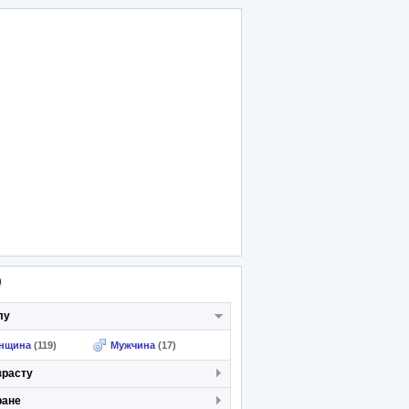
р
лу
нщина
(119)
Мужчина
(17)
зрасту
ране