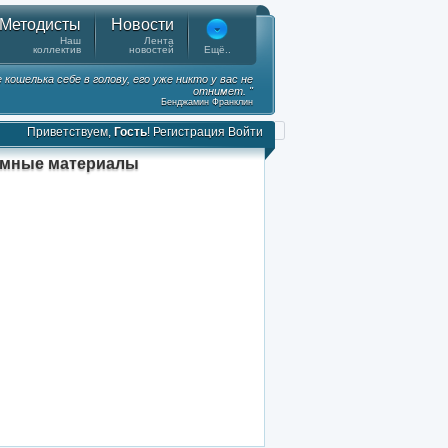
Методисты
Новости
Наш
Лента
коллектив
новостей
Ещё..
ошелька себе в голову, его уже никто у вас не
отнимет. "
Бенджамин Франклин
Приветствуем,
Гость
!
Регистрация
Войти
амные материалы