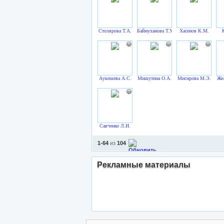
Столярова Т.А.
Баймуханова Т.У.
Хасенов К.М.
Аукешева А.С.
Мишутина О.А.
Мисирова М.Э.
Жел
Савченко Л.И.
1-64
из
104
Рекламные материалы