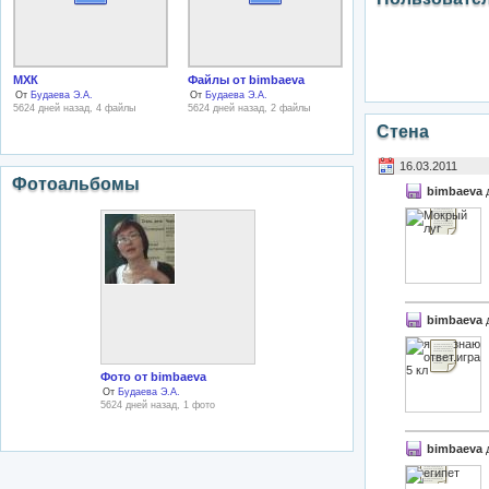
МХК
Файлы от bimbaeva
От
Будаева Э.А.
От
Будаева Э.А.
5624 дней назад, 4 файлы
5624 дней назад, 2 файлы
Стена
16.03.2011
Фотоальбомы
bimbaeva
bimbaeva
Фото от bimbaeva
От
Будаева Э.А.
5624 дней назад, 1 фото
bimbaeva