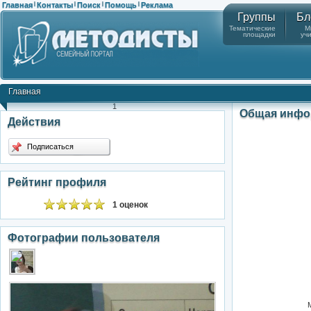
Главная
Контакты
Поиск
Помощь
Реклама
|
|
|
|
Группы
Бл
Тематические
М
площадки
уч
Главная
1
Общая инфо
Действия
Подписаться
Рейтинг профиля
1 оценок
Фотографии пользователя