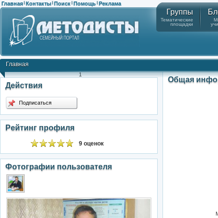
Главная
Контакты
Поиск
Помощь
Реклама
|
|
|
|
Группы
Бл
Тематические
М
площадки
уч
Главная
1
Общая инфо
Действия
Подписаться
Рейтинг профиля
9 оценок
Фотографии пользователя