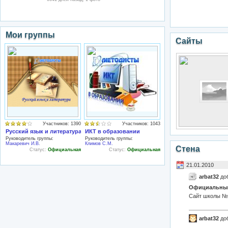
Мои группы
Сайты
Участников: 1390
Участников: 1043
Русский язык и литература
ИКТ в образовании
Руководитель группы:
Руководитель группы:
Макаревич И.В.
Климов С.М.
Стена
Статус:
Официальная
Статус:
Официальная
21.01.2010
arbat32
до
Официальный 
Сайт школы №
arbat32
доб