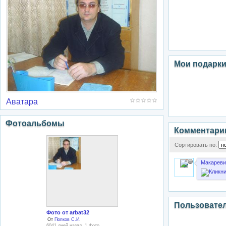
Мои подарк
Аватара
Фотоальбомы
Комментари
Сортировать по:
Макареви
Пользовате
Фото от arbat32
От
Попков С.И.
6041 дней назад, 1 фото