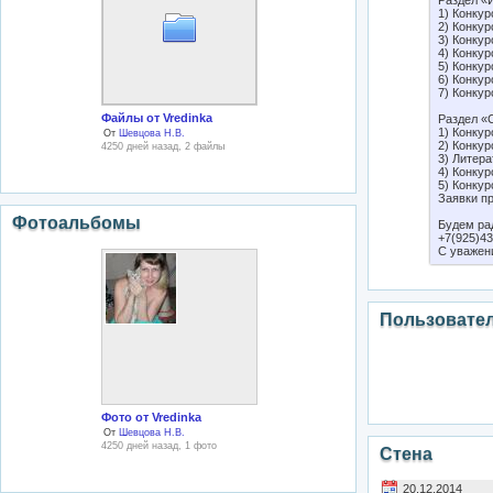
Раздел «
1) Конку
2) Конкур
3) Конку
4) Конкур
5) Конкур
6) Конкур
7) Конкур
Файлы от Vredinka
Раздел «
1) Конкур
От
Шевцова Н.В.
2) Конкур
4250 дней назад, 2 файлы
3) Литера
4) Конку
5) Конку
Заявки п
Фотоальбомы
Будем ра
+7(925)43
С уважен
Пользовате
Фото от Vredinka
От
Шевцова Н.В.
4250 дней назад, 1 фото
Стена
20.12.2014