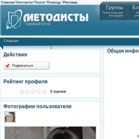
Главная
Контакты
Поиск
Помощь
Реклама
|
|
|
|
Группы
Бл
Тематические
М
площадки
уч
Главная
1
Общая инфо
Действия
Подписаться
Рейтинг профиля
0 оценок
Фотографии пользователя