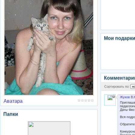
Мои подарк
Комментари
Сортировать по:
Жуков В.
Аватара
Приглаша
педагоги
Даты Фест
Папки
Вся подро
Обратите
Конкурсн