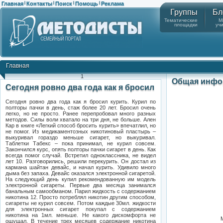
Главная
Контакты
Поиск
Помощь
Реклама
|
|
|
|
Группы
Бл
Тематические
М
площадки
уч
Главная
1
Общая инфо
Сегодня ровно два года как я бросил
Сегодня ровно два года как я бросил курить. Курил по
полторы пачки в день, стаж более 20 лет.
Бросил очень
легко, но не просто. Ранее перепробовал много разных
методов. Силы воли хватало на три дня, не больше. Ален
Кар в книге «Легкий способ бросить курить» впечатлил, но
не помог. Из медикаментозных никотиновый пластырь –
выкуривал гораздо меньше сигарет, но выкуривал.
Таблетки Табекс – пока принимал, не курил совсем.
Закончился курс, опять полторы пачки сигарет в день. Как
всегда помог случай. Встретил одноклассника, не видел
лет 10. Разговорились, решили перекурить. Он достал из
кармана шайтан девайс, и начал курить. Удивило много
дыма без запаха. Девайс оказался электронной сигаретой.
На следующий день купил рекомендованную им модель
электронной сигареты. Первые два месяца занимался
банальным самообманом. Парил жидкость с содержанием
никотина 12. Просто потреблял никотин другим способом,
сигареты не курил совсем. Потом каждые 30мл. жидкости
для электронных сигарет покупал с содержанием
никотина на 1мл. меньше. Не какого дискомфорта не
ощущал. В течение трех месяцев содержание никотина