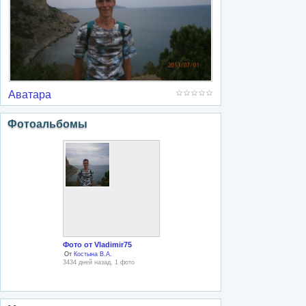
Аватара
Фотоальбомы
Фото от Vladimir75
От
Костына В.А.
3434 дней назад, 1 фото