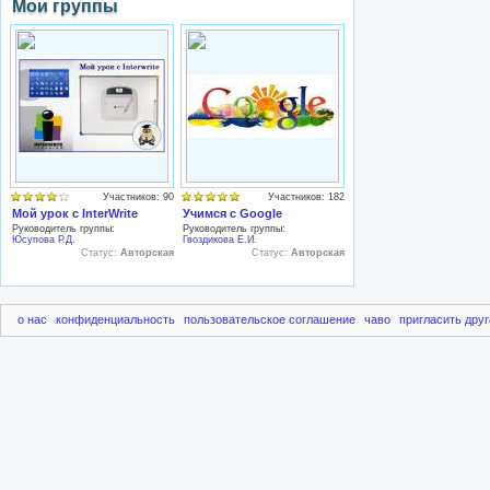
Мои группы
Участников: 90
Участников: 182
Мой урок с InterWrite
Учимся с Google
Руководитель группы:
Руководитель группы:
Юсупова Р.Д.
Гвоздикова Е.И.
Статус:
Авторская
Статус:
Авторская
о нас
конфиденциальность
пользовательское соглашение
чаво
пригласить друг