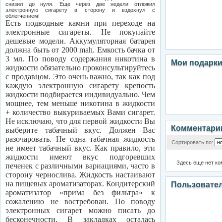
снизил до нуля. Еще через две недели отложил
электронную сигарету в сторону и вздохнул с
облегчением!
Есть подводные камни при переходе на
электронные сигареты. Не покупайте
дешевые модели. Аккумуляторная батарея
должна быть от 2000
mah.
Емкость бачка от
3 мл. По поводу содержания никотина в
Мои подарк
жидкости обязательно проконсультируйтесь
с продавцом. Это очень важно, так как под
каждую электронную сигарету крепость
жидкости подбирается индивидуально. Чем
мощнее, тем меньше никотина в жидкости
+ количество выкуриваемых Вами сигарет.
Не исключаю, что для первой жидкости Вы
Комментари
выберите табачный вкус. Должен Вас
разочаровать. Не одна табачная жидкость
Сортировать по:
не имеет табачный вкус. Как правило, эти
жидкости имеют вкус подгоревших
Здесь еще нет к
печенек с различными вариациями, часто в
сторону чернослива. Жидкость настаивают
на пищевых ароматизаторах. Кондитерский
Пользовате
ароматизатор «прима без фильтра» к
сожалению не востребован. По поводу
электронных сигарет можно писать до
бесконечности. В закладках осталась