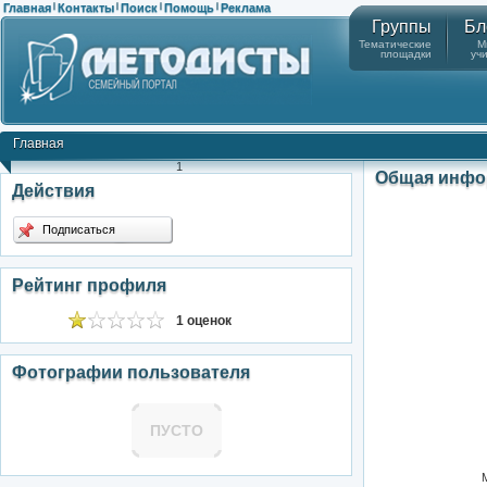
Главная
Контакты
Поиск
Помощь
Реклама
|
|
|
|
Группы
Бл
Тематические
М
площадки
уч
Главная
1
Общая инфо
Действия
Подписаться
Рейтинг профиля
1 оценок
Фотографии пользователя
ПУСТО