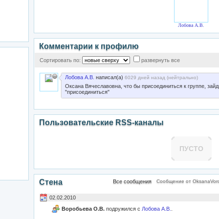
Лобова А.В.
Комментарии к профилю
Сортировать по:
развернуть все
Лобова А.В.
написал(а)
6029 дней назад (
нейтрально
)
Оксана Вячеславовна, что бы присоединиться к группе, зайд
"присоединиться"
Пользовательские RSS-каналы
ПУСТО
Стена
Все сообщения
Сообщение от OksanaVor
02.02.2010
Воробьева О.В.
подружился с
Лобова А.В.
.