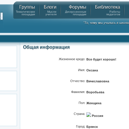
Группы
Блоги
Форумы
Библиотека
Тематические
Мысли
Дискуссионные
Работы
площадки
учителя
площадки
педагогов
"То, чему мы учились в школа
Общая информация
Жизненное кредо:
Все будет хорошо!
Имя:
Оксана
Отчество:
Вячеславовна
Фамилия:
Воробьева
Пол:
Женщина
Страна:
Россия
Город:
Брянск