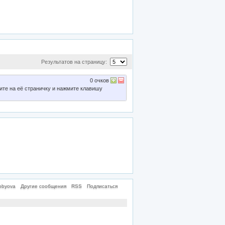
Результатов на страницу:
0
очков
ите на её страничку и нажмите клавишу
obyova
Другие сообщения
RSS
Подписаться