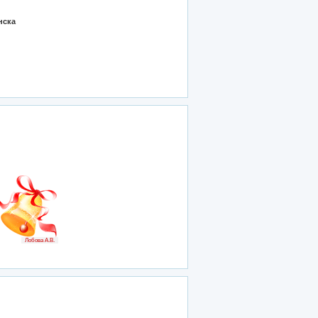
нска
Лобова А.В.