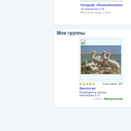
fotografii_OksanaVorobyova
От
Воробьева О.В.
6029 дней назад, 1 фото
Мои группы
Участников: 297
Биология
Руководитель группы:
Белозерова Е.А.
Статус:
Официальная