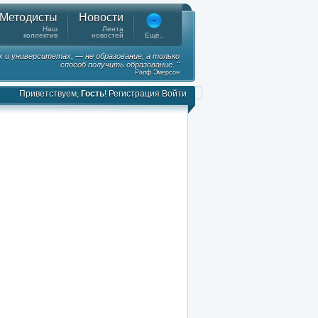
Методисты
Новости
Наш
Лента
коллектив
новостей
Ещё..
х и университетах, — не образование, а только
способ получить образование. "
Ралф Эмерсон
Приветствуем,
Гость
!
Регистрация
Войти