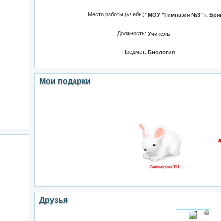
Место работы (учебы):
МОУ "Гимназия №3" г. Бря
Должность:
Учитель
Предмет:
Биология
Мои подарки
Баламутова Т.И.
Друзья