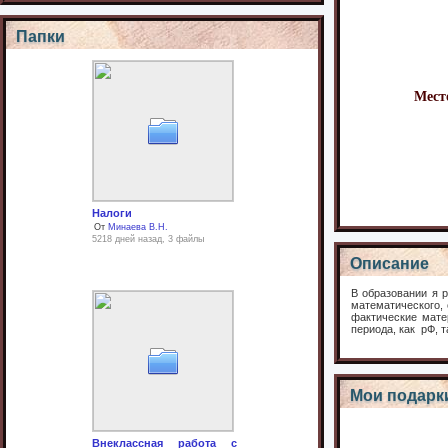
Папки
Мес
Налоги
От
Минаева В.Н.
5218 дней назад, 3 файлы
Описание
В образовании я р
математического,
фактические мате
периода, как рФ, 
Мои подарк
Внеклассная работа с