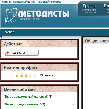
Главная
Контакты
Поиск
Помощь
Реклама
|
|
|
|
Группы
Бл
Тематические
М
площадки
уч
Главная
1
Общая инф
Действия
Подписаться
Рейтинг профиля
13 оценок
Мнения обо мне
"
Вы замечательный человек!
"
(1)
"
Вы настоящий Учитель!
"
(2)