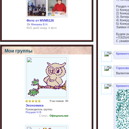
Раздел 
1) Конку
2) Конку
3) Литер
4) Конку
Фото от MVM5126
5) Конк
От
Минаева В.Н.
Заявки п
6022 дней назад, 4 фото
Будем р
+7(925)4
С уваже
Мои группы
Кременчу
Горохова
Валентин
Кременчу
Участников: 80
Экономика
Руководитель группы:
Реуцкая Н.В.
Статус:
Официальная