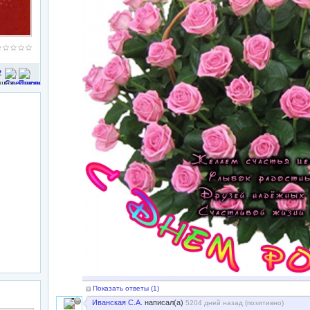
2
Показать ответы (
1
)
Иванская С.А.
написал(а)
5204 дней назад (
позитивно
)