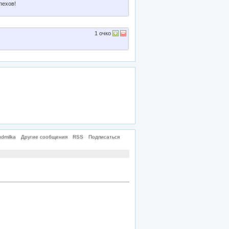
пехов!
1
очко
dmilka
Другие сообщения
RSS
Подписаться