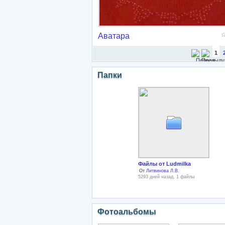
Аватара
1
Папки
Файлы от Ludmilka
От
Литвинова Л.В.
5293 дней назад, 1 файлы
Фотоальбомы