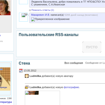
Людмила Васильевна, добро пожаловать в ТГ НПО&СПО! Ус
С уважением, С.А.Иванская
Показать ответы (
1
)
Макаревич И.В.
написал(а)
5266 дней назад (
позитивно
)
Пользовательские RSS-каналы
a
ото
ПУСТО
Стена
Все сообщения
Сообщение от Lu
13.05.2012
Ludmilka
добавил(а) новую аватару
Ludmilka
добавил(а) новую
фотографию
.
ников: 1390
итература