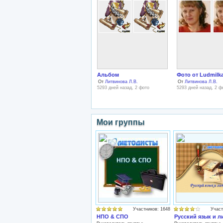
Альбом
Фото от Ludmilk
От
Литвинова Л.В.
От
Литвинова Л.В.
5293 дней назад, 2 фото
5293 дней назад, 2 ф
Мои группы
Участников: 1648
Участ
НПО & СПО
Русский язык и л