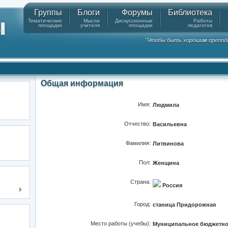
Группы
Блоги
Форумы
Библиотека
Тематические
Мысли
Дискуссионные
Работы
площадки
учителя
площадки
педагогов
"Чтобы быть хорошим препода
Общая информация
Имя:
Людмила
Отчество:
Васильевна
Фамилия:
Литвинова
Пол:
Женщина
Страна:
Россия
Город:
станица Придорожная
Место работы (учебы):
Муниципальное бюджетно