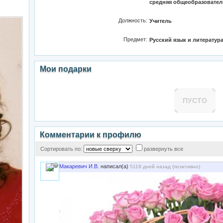
средняя общеобразовател
Должность:
Учитель
Предмет:
Русский язык и литератур
Мои подарки
ПУСТО
Комментарии к профилю
Сортировать по:
развернуть все
Макаревич И.В.
написал(а)
5119 дней назад (
позитивно
)