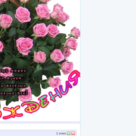
1
очко