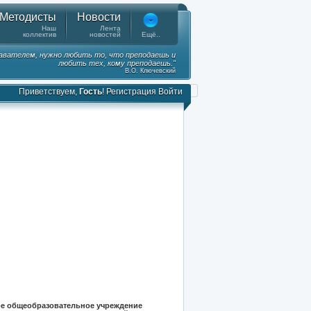
Методисты
Новости
Наш
Лента
коллектив
новостей
Ещё..
вателем, нужно любить то, что преподаешь и
любить тех, кому преподаешь."
В.О. Ключевский
Приветствуем,
Гость
!
Регистрация
Войти
е общеобразовательное учреждение