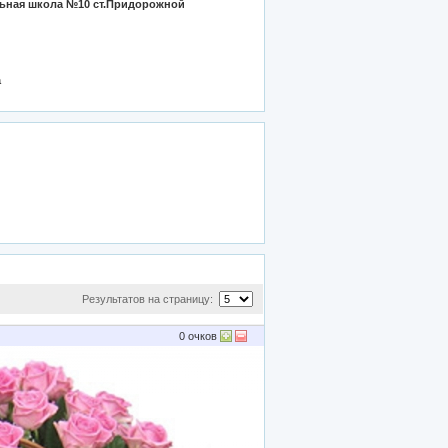
ьная школа №10 ст.Придорожной
а
Результатов на страницу:
0
очков