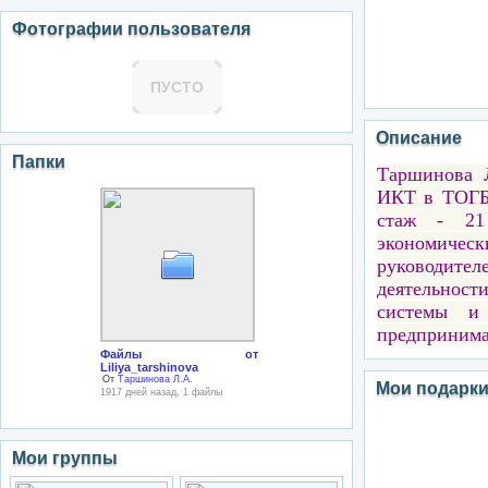
Фотографии пользователя
ПУСТО
Описание
Папки
Таршинова Л
ИКТ в ТОГБ
стаж - 21 
экономическ
руководител
деятельнос
системы и 
предпринимат
Файлы от
Liliya_tarshinova
От
Таршинова Л.А.
Мои подарк
1917 дней назад, 1 файлы
Мои группы