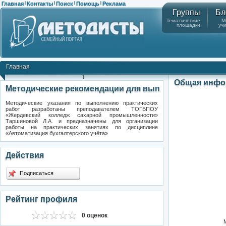
Главная
Контакты
Поиск
Помощь
Реклама
|
|
|
|
Группы
Бл
Тематические
М
площадки
уч
Главная
1
Общая инфо
Методические рекомендации для вып
Методические указания по выполнению практических
работ разработаны преподавателем ТОГБПОУ
«Жердевский колледж сахарной промышленности»
Таршиновой Л.А. и предназначены для организации
работы на практических занятиях по дисциплине
«Автоматизация бухгалтерского учёта»
Действия
Подписаться
Рейтинг профиля
0 оценок