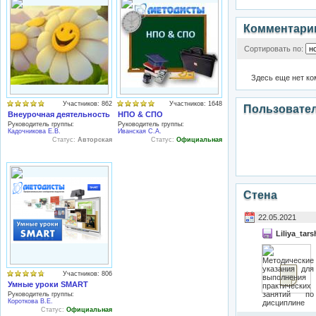
Комментари
Сортировать по:
Здесь еще нет к
Участников: 862
Участников: 1648
Пользовате
Внеурочная деятельность
НПО & СПО
Руководитель группы:
Руководитель группы:
Кадочникова Е.В.
Иванская С.А.
Статус:
Авторская
Статус:
Официальная
Стена
22.05.2021
Liliya_tar
Участников: 806
Умные уроки SMART
Руководитель группы:
Короткова В.Е.
Статус:
Официальная