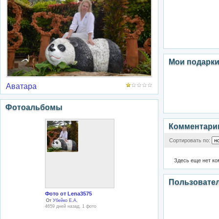
Мои подарк
Аватара
Фотоальбомы
Комментари
Сортировать по:
Здесь еще нет к
Пользовате
Фото от Lena3575
От
Убейко Е.А.
4659 дней назад, 1 фото