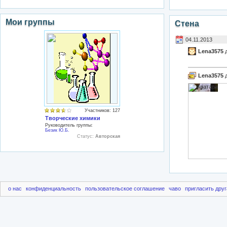
Мои группы
Стена
04.11.2013
Lena3575
д
Lena3575
д
Участников: 127
Творческие химики
Руководитель группы:
Безик Ю.Б.
Статус:
Авторская
о нас
конфиденциальность
пользовательское соглашение
чаво
пригласить друг