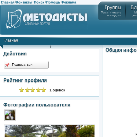
Главная
Контакты
Поиск
Помощь
Реклама
|
|
|
|
Группы
Бл
Тематические
М
площадки
уч
Главная
1
Общая инфо
Действия
Подписаться
Рейтинг профиля
1 оценок
Фотографии пользователя