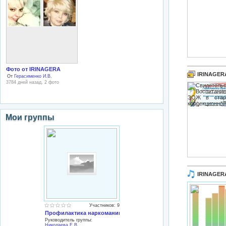
Фото от IRINAGERA
IRINAGER
От
Герасименко И.В.
3784 дней назад, 2 фото
Мои группы
IRINAGER
Участников: 9
Профилактика наркомании
Руководитель группы:
Николаева Е.В.