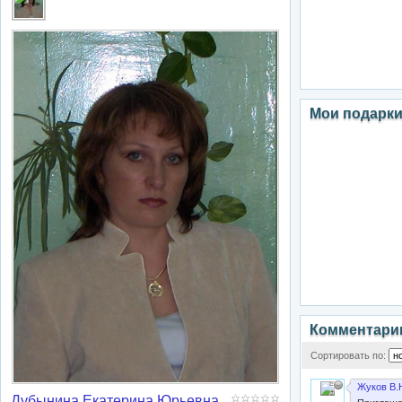
Мои подарк
Комментари
Сортировать по:
Жуков В.
Дубынина Екатерина Юрьевна