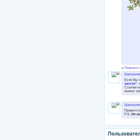
Показать 
Шапошник
Если Вы 
школе
"
,
Ссылки н
можно та
Шапошник
Приветст
P.S.
Не м
Пользовате