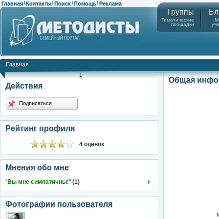
Главная
Контакты
Поиск
Помощь
Реклама
|
|
|
|
Группы
Бл
Тематические
М
площадки
уч
Главная
1
Общая инфо
Действия
Подписаться
Рейтинг профиля
4 оценок
Мнения обо мне
"
Вы мне симпатичны!
"
(1)
Фотографии пользователя