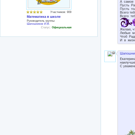
А самое 
Пусть Pа
Пусть то
Всего теб
Участников: 909
Всего те
Математика в школе
Руководитель группы:
Шапошников И.М.
Статус:
Официальная
Желаю, ч
Любые ме
Чтоб Рад
И в жизн
Шапошник
Екатерина
наилучше
С уважен