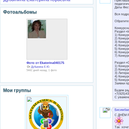
Приглаша
педагоги
Даты Фест
Фотоальбомы
Вся подро
Обратите
Конкурсн
Раздел «
1) Конку
2) Конкур
3) Конку
4) Конкур
5) Конкур
6) Конкур
7) Конкур
Раздел «
Фото от Ekaterina040175
1) Конкур
От
Дубынина Е.Ю.
2) Конкур
5442 дней назад, 1 фото
3) Литера
4) Конку
5) Конку
Заявки п
Мои группы
Будем ра
+7(925)43
С уважен
Бисимбае
С ДНЁМ 
Так хоче