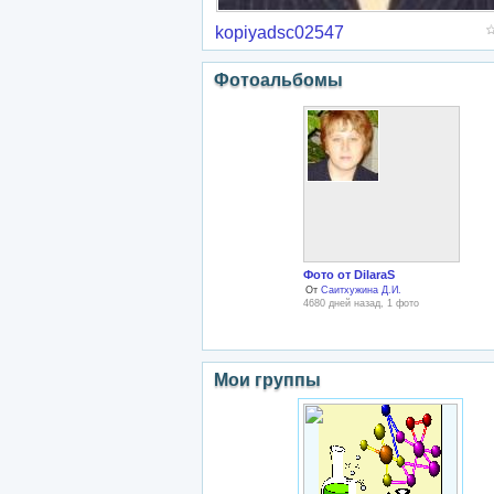
kopiyadsc02547
Фотоальбомы
Фото от DilaraS
От
Саитхужина Д.И.
4680 дней назад, 1 фото
Мои группы