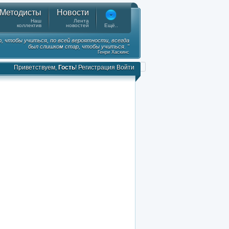
Методисты
Новости
Наш
Лента
коллектив
новостей
Ещё..
, чтобы учиться, по всей вероятности, всегда
был слишком стар, чтобы учиться. "
Генри Хаскинс
Приветствуем,
Гость
!
Регистрация
Войти