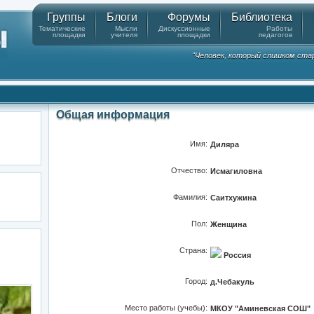
Группы
Блоги
Форумы
Библиотека
Тематические
Мысли
Дискуссионные
Работы
площадки
учителя
площадки
педагогов
"Человек, который слишком стар
Общая информация
Имя:
Диляра
Отчество:
Исмагиловна
Фамилия:
Саитхужина
Пол:
Женщина
Страна:
Россия
Город:
д.Чебакуль
Место работы (учебы):
МКОУ "Аминевская СОШ"