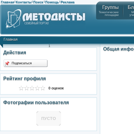
Главная
Контакты
Поиск
Помощь
Реклама
|
|
|
|
Группы
Бл
Тематические
М
площадки
уч
Главная
1
Общая инфо
Действия
Подписаться
Рейтинг профиля
0 оценок
Фотографии пользователя
ПУСТО