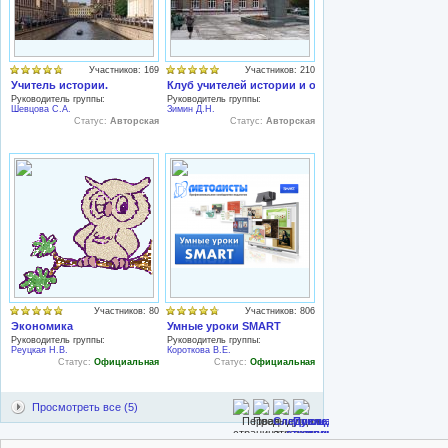
Участников: 169
Участников: 210
Учитель истории.
Клуб учителей истории и обществознания
Руководитель группы:
Руководитель группы:
Шевцова С.А.
Зимин Д.Н.
Статус:
Авторская
Статус:
Авторская
Участников: 80
Участников: 806
Экономика
Умные уроки SMART
Руководитель группы:
Руководитель группы:
Реуцкая Н.В.
Короткова В.Е.
Статус:
Официальная
Статус:
Официальная
Просмотреть все (5)