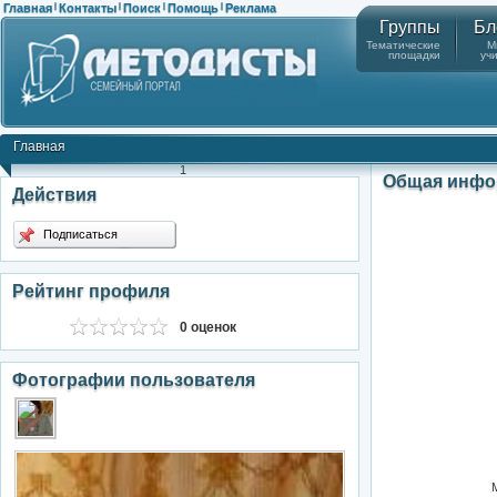
Главная
Контакты
Поиск
Помощь
Реклама
|
|
|
|
Группы
Бл
Тематические
М
площадки
уч
Главная
1
Общая инфо
Действия
Подписаться
Рейтинг профиля
0 оценок
Фотографии пользователя