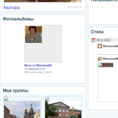
Аватара
Фотоальбомы
Стена
29.11.2012
BirucovaN
BirucovaN
Фото от BirucovaNI
От
Бирюкова Н.И.
4999 дней назад, 1 фото
Мои группы