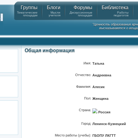
Группы
Блоги
Форумы
Библиотека
Тематические
Мысли
Дискуссионные
Работы
площадки
учителя
площадки
педагогов
"Ценность образования ярч
высказываются о вещах
Общая информация
Имя:
Татьна
Отчество:
Андреевна
Фамилия:
Алесик
Пол:
Женщина
Страна:
Россия
Город:
Ленинск-Кузнецкий
Место работы (учебы):
ГБОПУ ЛКГТТ