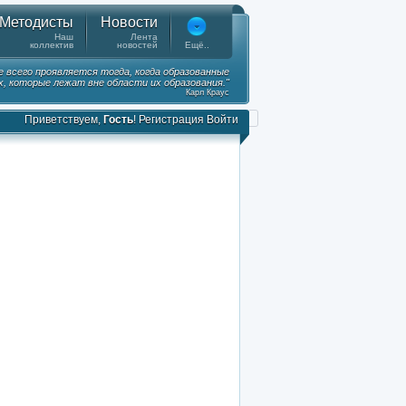
Методисты
Новости
Наш
Лента
коллектив
новостей
Ещё..
е всего проявляется тогда, когда образованные
, которые лежат вне области их образования."
Карл Краус
Приветствуем,
Гость
!
Регистрация
Войти