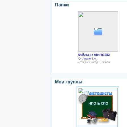
Папки
Файлы от Alesik1952
От
Алесик Т.А.
2753 дней назад, 1 файлы
Мои группы