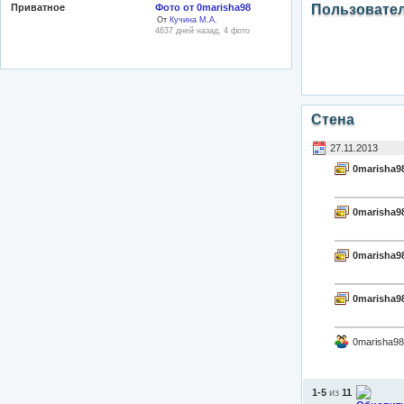
Приватное
Фото от 0marisha98
Пользовате
От
Кучина М.А.
4637 дней назад, 4 фото
Стена
27.11.2013
0marisha9
0marisha9
0marisha9
0marisha9
0marisha98
1-5
из
11