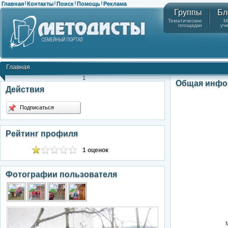
Главная
Контакты
Поиск
Помощь
Реклама
|
|
|
|
Группы
Бл
Тематические
М
площадки
уч
Главная
1
Общая инфо
Действия
Подписаться
Рейтинг профиля
1 оценок
Фотографии пользователя