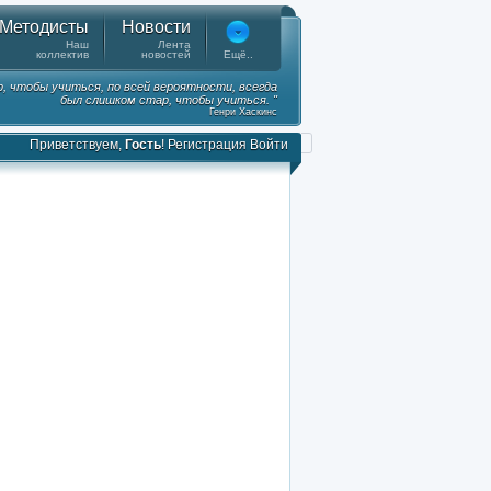
Методисты
Новости
Наш
Лента
коллектив
новостей
Ещё..
, чтобы учиться, по всей вероятности, всегда
был слишком стар, чтобы учиться. "
Генри Хаскинс
Приветствуем,
Гость
!
Регистрация
Войти