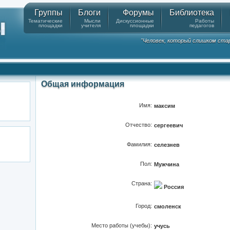
Группы
Блоги
Форумы
Библиотека
Тематические
Мысли
Дискуссионные
Работы
площадки
учителя
площадки
педагогов
"Человек, который слишком стар
Общая информация
Имя:
максим
Отчество:
сергеевич
Фамилия:
селезнев
Пол:
Мужчина
Страна:
Россия
Город:
смоленск
Место работы (учебы):
учусь