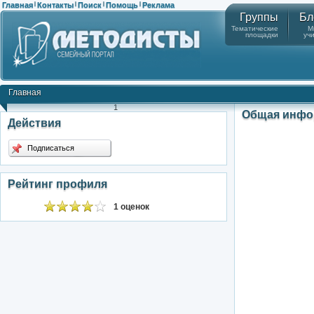
Главная
Контакты
Поиск
Помощь
Реклама
|
|
|
|
Группы
Бл
Тематические
М
площадки
уч
Главная
1
Общая инфо
Действия
Подписаться
Рейтинг профиля
1 оценок