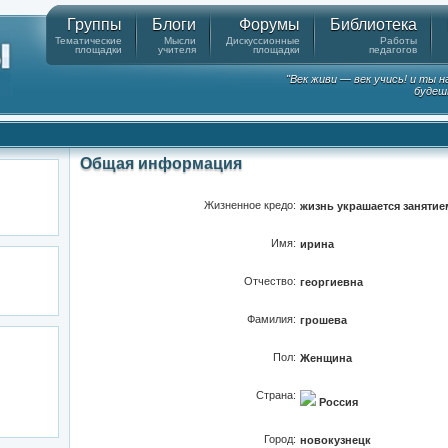
Группы
Блоги
Форумы
Библиотека
Тематические
Мысли
Дискуссионные
Работы
площадки
учителя
площадки
педагогов
"Век живи — век учись! и ты 
будешь
Общая информация
Жизненное кредо:
жизнь украшается занятие
Имя:
ирина
Отчество:
георгиевна
Фамилия:
грошева
Пол:
Женщина
Страна:
Россия
Город:
новокузнецк