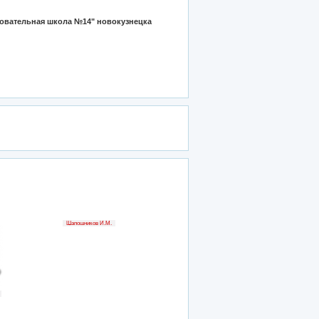
овательная школа №14" новокузнецка
Шапошников И.М.