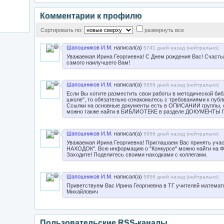
Комментарии к профилю
Сортировать по:
развернуть все
Шапошников И.М.
написал(а)
5741 дней назад (
нейтрально
)
Уважаемая Ирина Георгиевна! С Днем рождения Вас! Счастья,
самого наилучшего Вам!
Шапошников И.М.
написал(а)
5956 дней назад (
нейтрально
)
Если Вы хотите разместить свои работы в методической биб
школе", то обязательно ознакомьтесь с требованиями к пуб
Ссылки на основные документы есть в ОПИСАНИИ группы, 
можно также найти в БИБЛИОТЕКЕ в разделе ДОКУМЕНТЫ
Шапошников И.М.
написал(а)
5956 дней назад (
нейтрально
)
Уважаемая Ирина Георгиевна! Приглашаем Вас принять у
НАХОДОК". Всю информацию о "Конкурсе" можно найти на Ф
Заходите! Поделитесь своими находками с коллегами.
Шапошников И.М.
написал(а)
5956 дней назад (
нейтрально
)
Приветствуем Вас Ирина Георгиевна в ТГ учителей математ
Михайлович
Пользовательские RSS-каналы