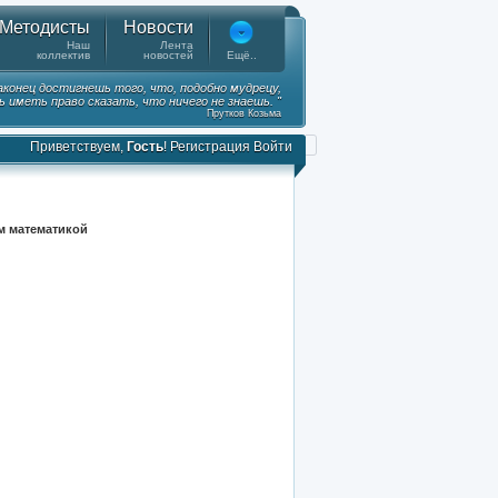
Методисты
Новости
Наш
Лента
коллектив
новостей
Ещё..
наконец достигнешь того, что, подобно мудрецу,
 иметь право сказать, что ничего не знаешь. "
Прутков Козьма
Приветствуем,
Гость
!
Регистрация
Войти
м математикой