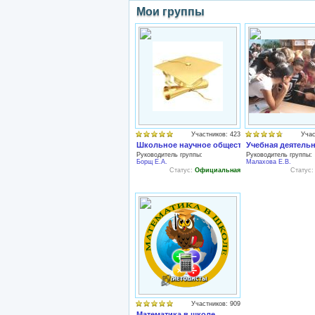
Мои группы
Участников: 423
Учас
Школьное научное общество
Учебная деятель
Руководитель группы:
Руководитель группы:
Борщ Е.А.
Малахова Е.В.
Статус:
Официальная
Статус
Участников: 909
Математика в школе