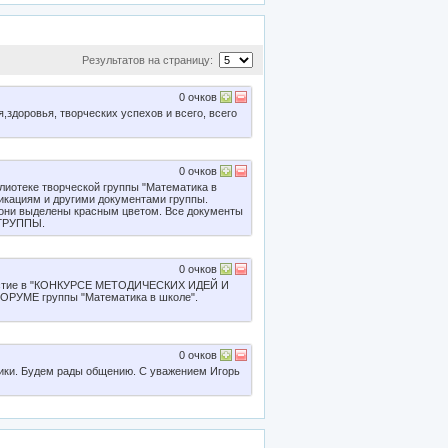
Результатов на страницу:
0
очков
здоровья, творческих успехов и всего, всего
0
очков
лиотеке творческой группы "Математика в
ликациям и другими документами группы.
они выделены красным цветом. Все документы
 ГРУППЫ.
0
очков
частие в "КОНКУРСЕ МЕТОДИЧЕСКИХ ИДЕЙ И
ОРУМЕ группы "Математика в школе".
0
очков
ики. Будем рады общению. С уважением Игорь