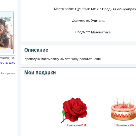
Место работы (учебы):
МОУ " Средняя общеобраз
Должность:
Учитель
Предмет:
Математика
Описание
тников: 208
преподаю математику 36 лет, хочу работать еще
ность школьников.
Мои подарки
:
Авторская
Шапошников И.М.
Шапошников И.М.