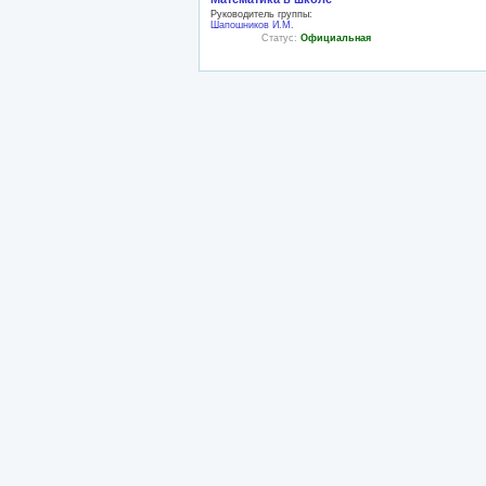
Руководитель группы:
Шапошников И.М.
Статус:
Официальная