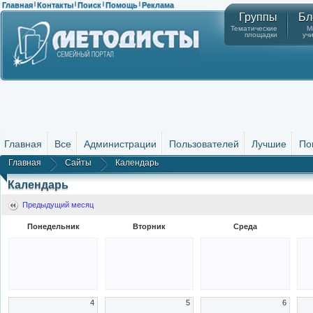
Главная
Контакты
Поиск
Помощь
Реклама
|
|
|
|
Группы
Бл
Тематические
М
площадки
уч
Главная
Все
Администрации
Пользователей
Лучшие
По
Главная
Сайты
Календарь
Календарь
Предыдущий месяц
Понедельник
Вторник
Среда
4
5
6