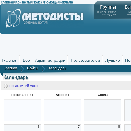
Главная
Контакты
Поиск
Помощь
Реклама
|
|
|
|
Группы
Бл
Тематические
М
площадки
уч
Главная
Все
Администрации
Пользователей
Лучшие
По
Главная
Сайты
Календарь
Календарь
Предыдущий месяц
Понедельник
Вторник
Среда
1
6
7
8