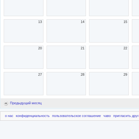
13
14
15
20
21
22
27
28
29
Предыдущий месяц
о нас
конфиденциальность
пользовательское соглашение
чаво
пригласить друг