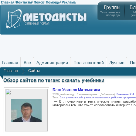
Главная
Контакты
Поиск
Помощь
Реклама
|
|
|
|
Группы
Бл
Тематические
М
площадки
уч
Главная
Все
Администрации
Пользователей
Лучшие
По
Главная
Сайты
Обзор сайтов по тегам: скачать учебники
Блог Учителя Математики
5768 дней назад
0 комментариев
Добавил(а):
Бикинеев Р.Н.
Теги:
блог учителя
сайт учителя математики
рабочие программ
— В : поурочные и тематические планы, разработ
материалы тем, кто хочет использовать интернет с по