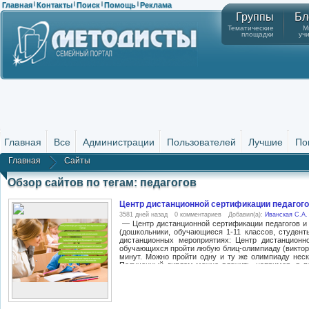
Главная
Контакты
Поиск
Помощь
Реклама
|
|
|
|
Группы
Бл
Тематические
М
площадки
уч
Главная
Все
Администрации
Пользователей
Лучшие
По
Главная
Сайты
Обзор сайтов по тегам: педагогов
Центр дистанционной сертификации педаг
3581 дней назад
0 комментариев
Добавил(а):
Иванская С.А.
— Центр дистанционной сертификации педагогов 
(дошкольники, обучающиеся 1-11 классов, студент
дистанционных мероприятиях: Центр дистанцион
обучающихся пройти любую блиц-олимпиаду (викторин
минут. Можно пройти одну и ту же олимпиаду неск
Полученный диплом можно вложить, например, в по
списку личных наград. Список блиц-олимпиад (викт
один диплом в электронном виде. Оплата онлайн по
электронные деньги, банковская карта, терминал,
документы: Диплом 1 степени, Диплом 2 степени, 
«ФГОС-ПРОФЕССИОНАЛ» предоставляет поддержку д