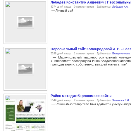
Лебедев Константин Андеевич | Персональный
4374 дней назад
0 комментариев
Добавил(а):
Лебедев К.А.
— Личный сайт
Персональный сайт Колобродовой И. В. - Гла
5298 дней назад
1 комментариев
Добавил(а):
Владиленовна 
— Мариупольский машиностроительный колледж Г
Университет" Колобродова Инна Владиленовнапрепо
преподавания и, собственно, высшей математике/
Район методик берләшмәсе сайты
5549 дней назад
2 комментариев
Добавил(а):
Залилова Г.И.
— Районыбыз татар теле һәм әдәбияты укытучылар