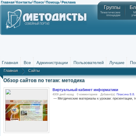
Главная
Контакты
Поиск
Помощь
Реклама
|
|
|
|
Группы
Бл
Тематические
М
площадки
уч
Главная
Все
Администрации
Пользователей
Лучшие
По
Главная
Сайты
Обзор сайтов по тегам: методика
Виртуальный кабинет информатики
4009 дней назад
0 комментариев
Добавил(а):
Плаксина В.В.
— Метдические материалы к урокам: презентации, те