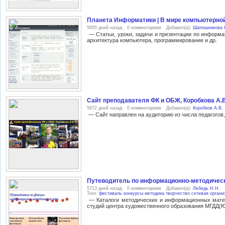
Планета Информатики | В мире компьютерно
5655 дней назад
0 комментариев
Добавил(а):
Шапошникова 
— Статьи, уроки, задачи и презентации по информа
архитектура компьютера, программирование и др.
Сайт преподавателя ФК и ОБЖ, Коробкова А.В
5672 дней назад
0 комментариев
Добавил(а):
Коробков А.В.
— Сайт направлен на аудиторию из числа педагогов,
Путеводитель по информационно-методичес
5713 дней назад
0 комментариев
Добавил(а):
Лебедь Н.Н.
Теги:
фестиваль
конкурсы
методика
творчество
сетевая органи
— Каталоги методических и информационных матер
студий центра художественного образования МГДД(