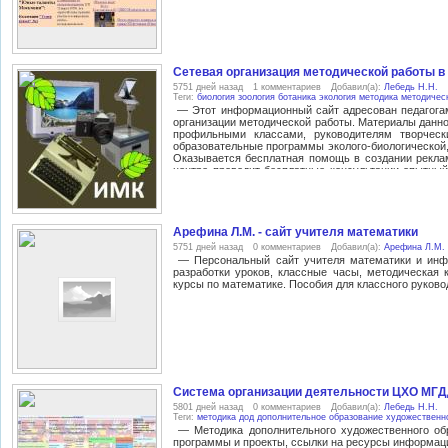
Сетевая организация методической работы в
5751 дней назад
1 комментариев
Добавил(а):
Лебедь Н.Н.
Теги:
биология
зоология
ботаника
экология
методика
методичес
— Этот информационный сайт адресован педагогам
организации методической работы. Материалы данно
профильными классами, руководителям творческ
образовательные программы эколого-биологической,
Оказывается бесплатная помощь в создании рекла
центре проводит бесплатные консультации опытный
предусмотрены грамоты, дипломы, свидетельства, с
или выезжаем к Вам - всё это бесплатно и с радост
Арефина Л.М. - сайт учителя математики
5751 дней назад
0 комментариев
Добавил(а):
Арефина Л.М.
— Персональный сайт учителя математики и инф
разработки уроков, классные часы, методическая 
курсы по математике. Пособия для классного руково
Система организации деятельности ЦХО МГД
5801 дней назад
0 комментариев
Добавил(а):
Лебедь Н.Н.
Теги:
методика
дод
дополнительное образование
художественн
— Методика дополнительного художественного обр
программы и проекты, ссылки на ресурсы информа