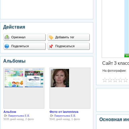
Действия
Оригинал
Добавить тег
Поделиться
Подписаться
Альбомы
Сайт 3 клас
На фотографии:
Альбом
Фото от lavrenteva
От
Лаврентьева Е.В.
От
Лаврентьева Е.В.
Основная и
5035 дней назад, 2 фото
5041 дней назад, 1 фото