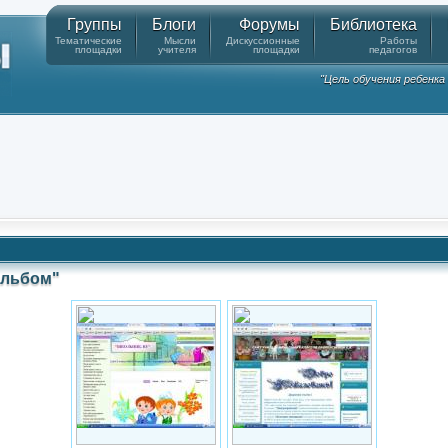
Группы
Блоги
Форумы
Библиотека
Тематические
Мысли
Дискуссионные
Работы
площадки
учителя
площадки
педагогов
"Цель обучения ребенк
Альбом"