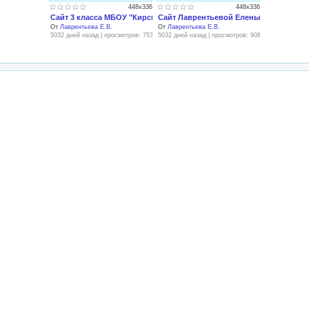
448x336
448x336
Сайт 3 класса МБОУ "Кирская СОШ" - Главная страница
Сайт Лаврентьевой Елены Валерьевны 
От
Лаврентьева Е.В.
От
Лаврентьева Е.В.
5032 дней назад | просмотров: 753
5032 дней назад | просмотров: 908