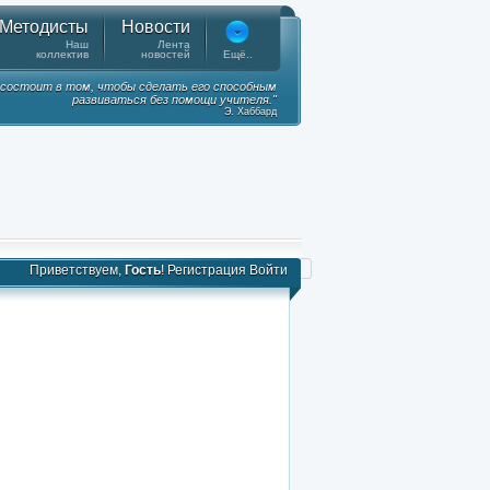
Методисты
Новости
Наш
Лента
коллектив
новостей
Ещё..
а состоит в том, чтобы сделать его способным
развиваться без помощи учителя."
Э. Хаббард
Приветствуем,
Гость
!
Регистрация
Войти