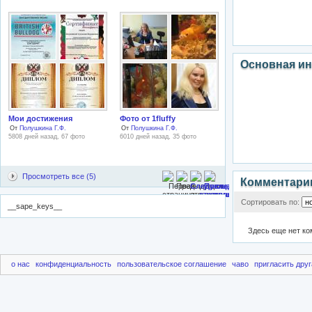
Основная и
Мои достижения
Фото от 1fluffy
От
Полушкина Г.Ф.
От
Полушкина Г.Ф.
5808 дней назад, 67 фото
6010 дней назад, 35 фото
Просмотреть все (5)
Комментари
Сортировать по:
__sape_keys__
Здесь еще нет к
о нас
конфиденциальность
пользовательское соглашение
чаво
пригласить друг