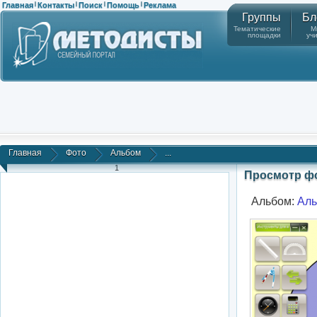
Главная
Контакты
Поиск
Помощь
Реклама
|
|
|
|
Группы
Бл
Тематические
М
площадки
уч
Главная
Фото
Альбом
...
1
Просмотр ф
Альбом:
Ал