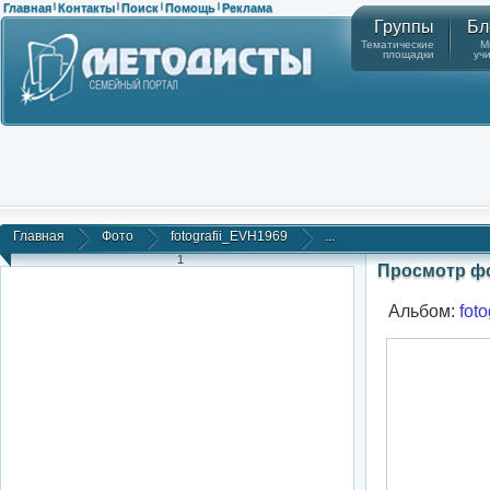
Главная
Контакты
Поиск
Помощь
Реклама
|
|
|
|
Группы
Бл
Тематические
М
площадки
уч
Главная
Фото
fotografii_EVH1969
...
1
Просмотр ф
Альбом:
fot