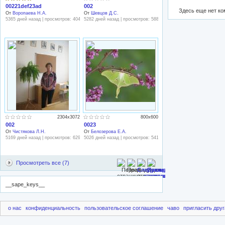
00221def23ad
002
Здесь еще нет к
От
Воропаева Н.А.
От
Шевцов Д.С.
5365 дней назад | просмотров: 404
5282 дней назад | просмотров: 588
2304x3072
800x600
002
0023
От
Чистякова Л.Н.
От
Белозерова Е.А.
5169 дней назад | просмотров: 629
5026 дней назад | просмотров: 541
Просмотреть все (7)
__sape_keys__
о нас
конфиденциальность
пользовательское соглашение
чаво
пригласить друг