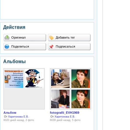
Действия
Оригинал
Добавить тег
Поделиться
Подписаться
Альбомы
Альбом
fotografii_EVH1969
От
Харитонова Е.В.
От
Харитонова Е.В.
6020 дней назад, 2 фото
6039 дней назад, 5 фото