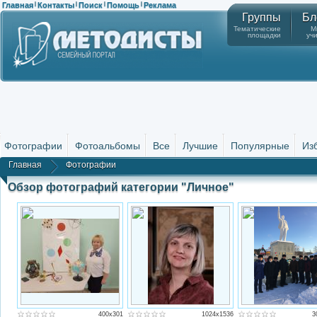
Главная
Контакты
Поиск
Помощь
Реклама
|
|
|
|
Группы
Бл
Тематические
М
площадки
уч
Фотографии
Фотоальбомы
Все
Лучшие
Популярные
Из
Главная
Фотографии
Обзор фотографий категории "Личное"
400x301
1024x1536
3