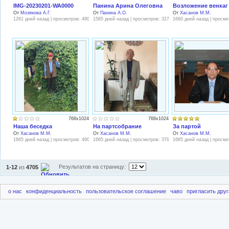
IMG-20230201-WA0000
Панина Арина Олеговна
Возложение венкаг
От
Мозякова А.Г.
От
Панина А.О.
От
Хасанов М.М.
1261 дней назад | просмотров: 490
1585 дней назад | просмотров: 327
1660 дней назад | просмо
768x1024
768x1024
Наша беседка
На партсобрание
За партой
От
Хасанов М.М.
От
Хасанов М.М.
От
Хасанов М.М.
1665 дней назад | просмотров: 490
1665 дней назад | просмотров: 379
1665 дней назад | просмо
Результатов на страницу:
1-12
из
4705
о нас
конфиденциальность
пользовательское соглашение
чаво
пригласить друг