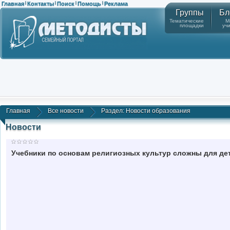
Главная
Контакты
Поиск
Помощь
Реклама
|
|
|
|
Группы
Бл
Тематические
М
площадки
уч
Главная
Все новости
Раздел: Новости образования
Новости
Учебники по основам религиозных культур сложны для де