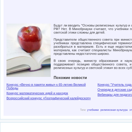
Будут ли вводить "Основы религиозных культур и 
РФ? Нет. В Минобрнауки считают, что учебники п
светской этики сложны для детей.
Представители общественного совета при минист
учебниках представлена специфическая терминоло
разобраться в материале. Есть и еще недостатки
материала, как считают специалисты Минобрнауки
представлены недостаточно широко.
В свою очередь, министр образования и наук
поддерживает позицию общественного совета, 
религиозных культур и светской этики» во всех су
Похожие новости
Конкурс «Вечно в памяти живы» к 65-летию Великой
Конкурс "Учитель года
Победы
Очереди в детские са
Конкурс математических идей и находок
Вебинары для педагог
Всероссийский конкурс «Географический калейдоскоп»
Теги:
учебники
религиозная культура
э