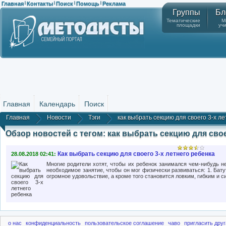
Главная
Контакты
Поиск
Помощь
Реклама
|
|
|
|
Группы
Бл
Тематические
М
площадки
уч
Главная
Календарь
Поиск
Главная
Новости
Тэги
как выбрать секцию для своего 3-х л
Обзор новостей с тегом: как выбрать секцию для свое
Как выбрать секцию для своего 3-х летнего ребенка
28.08.2018 02:41:
Многие родители хотят, чтобы их ребенок занимался чем-нибудь н
необходимое занятие, чтобы он мог физически развиваться: 1. Бат
огромное удовольствие, а кроме того становится ловким, гибким и с
о нас
конфиденциальность
пользовательское соглашение
чаво
пригласить друг