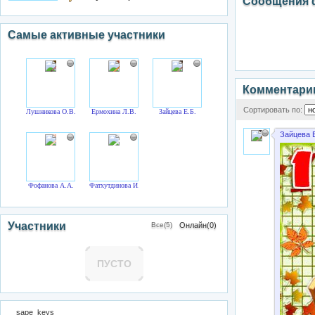
Сообщения 
Самые активные участники
Комментари
Сортировать по:
Лушникова О.В.
Ермохина Л.В.
Зайцева Е.Б.
Зайцева Е
Фофанова А.А.
Фатхутдинова И.И.
Участники
Все(5)
Онлайн(0)
ПУСТО
__sape_keys__