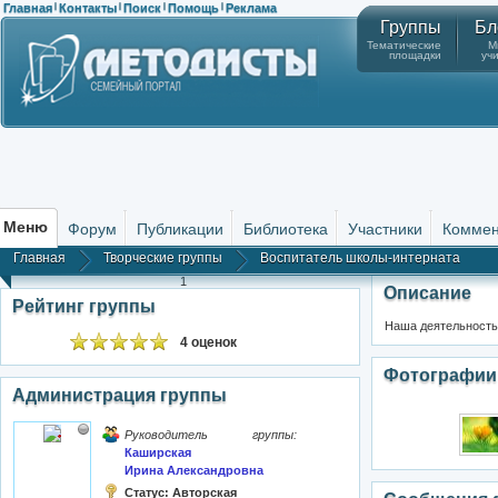
Главная
Контакты
Поиск
Помощь
Реклама
|
|
|
|
Группы
Бл
Тематические
М
площадки
уч
Меню
Форум
Публикации
Библиотека
Участники
Коммен
Главная
Творческие группы
Воспитатель школы-интерната
1
Описание
Рейтинг группы
Наша деятельность
4 оценок
Фотографии
Администрация группы
Руководитель группы:
Каширская
Ирина Александровна
Статус:
Авторская