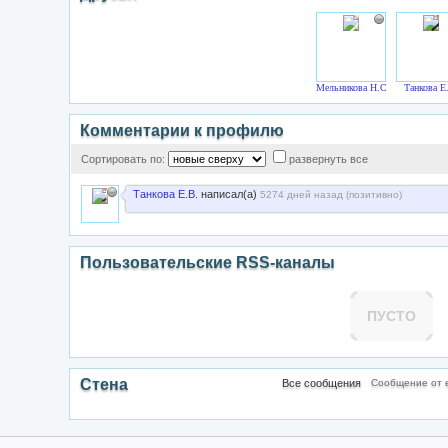
Мельникова Н.С.
Танкова Е
Комментарии к профилю
Сортировать по:
развернуть все
Танкова Е.В.
написал(а)
5274 дней назад (
позитивно
)
Пользовательские RSS-каналы
ПУСТО
Стена
Все сообщения
Сообщение от e