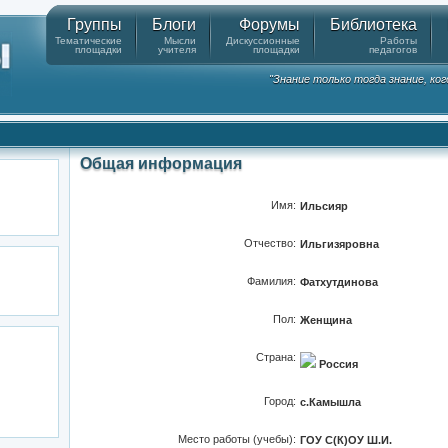
Группы
Блоги
Форумы
Библиотека
Тематические
Мысли
Дискуссионные
Работы
площадки
учителя
площадки
педагогов
"Знание только тогда знание, ко
Общая информация
Имя:
Ильсияр
Отчество:
Ильгизяровна
Фамилия:
Фатхутдинова
Пол:
Женщина
Страна:
Россия
Город:
с.Камышла
Место работы (учебы):
ГОУ С(К)ОУ Ш.И.