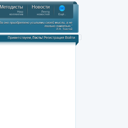
Методисты
Новости
Наш
Лента
коллектив
новостей
Ещё..
гда оно приобретено усилиями своей мысли, а не
только памятью."
Л.Н. Толстой
Приветствуем,
Гость
!
Регистрация
Войти