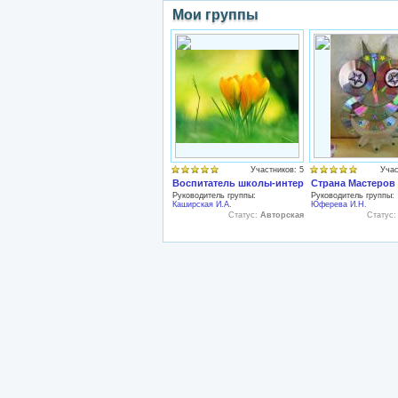
Мои группы
Участников: 5
Учас
Воспитатель школы-интерната
Страна Мастеров
Руководитель группы:
Руководитель группы:
Каширская И.А.
Юферева И.Н.
Статус:
Авторская
Статус