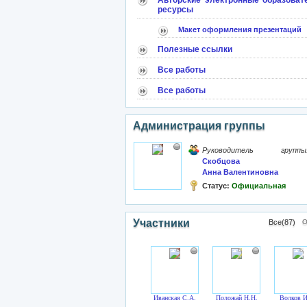
Авторские электронные образоват
ресурсы
Макет оформления презентаций
Полезные ссылки
Все работы
Все работы
Администрация группы
Руководитель группы
Скобцова
Анна Валентиновна
Статус:
Официальная
Участники
Все(87)
О
Иванская С.А.
Положай Н.Н.
Волков И