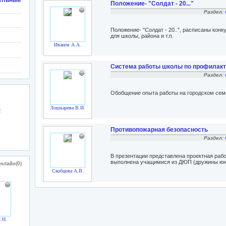
ельные
Положение- "Солдат - 20..."
Раздел:
Положение- "Солдат - 20..", расписаны кон
для школы, района и т.п.
Иванов А.А.
Система работы школы по профилакт
Раздел:
Обобщение опыта работы на городском семи
Лошкарева В.И.
:
Противопожарная безопасность
Раздел:
В презентации представлена проектная раб
выполнена учащимися из ДЮП (дружины юн
нлайн(0)
Скобцова А.В.
.Н.