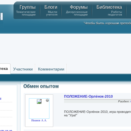
Группы
Блоги
Форумы
Библиотека
Тематические
Мысли
Дискуссионные
Работы
площадки
учителя
площадки
педагогов
"Чтобы быть хорошим препода
тека
Участники
Комментарии
Обмен опытом
ПОЛОЖЕНИЕ-Орлёнок-2010
ы
Раздел:
ПОЛОЖЕНИЕ-Орлёнок-2010, игра проводится 
на "Ура!"
Иванов А.А.