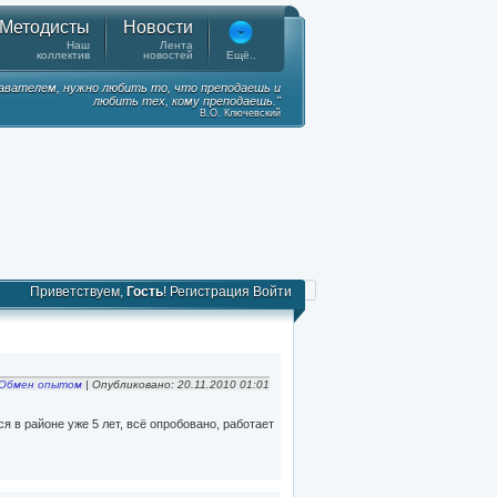
Методисты
Новости
Наш
Лента
коллектив
новостей
Ещё..
вателем, нужно любить то, что преподаешь и
любить тех, кому преподаешь."
В.О. Ключевский
Приветствуем,
Гость
!
Регистрация
Войти
Обмен опытом
| Опубликовано: 20.11.2010 01:01
в районе уже 5 лет, всё опробовано, работает