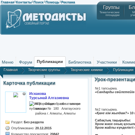
Главная
Контакты
Поиск
Помощь
Реклама
|
|
|
|
Группы
Бл
Тематические
М
площадки
уч
Публикации
Меню
Форум
Библиотека
Участники
Комме
Главная
Творческие группы
Творческие химики
Публикации
1
Урок-презентац
Карточка публикации
№1 тапсырма.
«Сандарды сөйлетейік
Искакова
Турсынай Алгазиевна
КГУ Общеобразовательная
школа №180 Алатауского
№2 тапсырма.
«Қане кім жылдам?»
10
района г. Алматы, Алматы
Сабақтың тақырыбы:
Раздел:
Без раздела
Хром және оның қосыл
Хром жайлы күнделікті 
Опубликовано:
20.12.2015
Количество просмотров:
20842