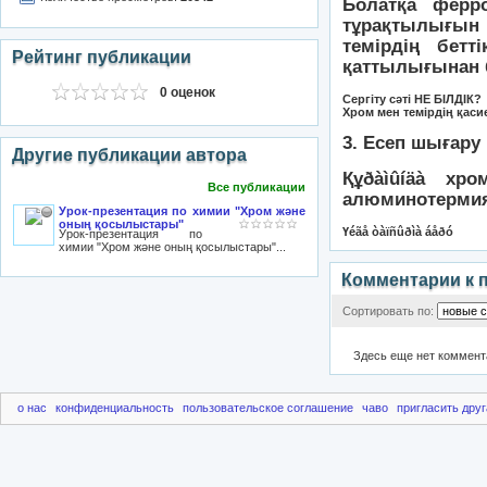
Болатқа ферр
тұрақтылығын
темірдің бет
Рейтинг публикации
қаттылығынан 
0 оценок
Сергіту сәті
НЕ БІЛДІК?
Хром мен темірдің қаси
3. Есеп шығару
Другие публикации автора
Құðàìûíäà хр
Все публикации
алюминотермия
Урок-презентация по химии "Хром және
оның қосылыстары"
Үéãå òàïñûðìà áåðó
Урок-презентация по
химии "Хром және оның қосылыстары"...
Комментарии к 
Сортировать по:
Здесь еще нет коммент
о нас
конфиденциальность
пользовательское соглашение
чаво
пригласить друг